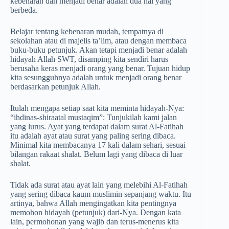
kebenaran dan menjadi benar adalah dua hal yang
berbeda.
Belajar tentang kebenaran mudah, tempatnya di
sekolahan atau di majelis ta’lim, atau dengan membaca
buku-buku petunjuk. Akan tetapi menjadi benar adalah
hidayah Allah SWT, disamping kita sendiri harus
berusaha keras menjadi orang yang benar. Tujuan hidup
kita sesungguhnya adalah untuk menjadi orang benar
berdasarkan petunjuk Allah.
Itulah mengapa setiap saat kita meminta hidayah-Nya:
“ihdinas-shiraatal mustaqim”: Tunjukilah kami jalan
yang lurus. Ayat yang terdapat dalam surat Al-Fatihah
itu adalah ayat atau surat yang paling sering dibaca.
Minimal kita membacanya 17 kali dalam sehari, sesuai
bilangan rakaat shalat. Belum lagi yang dibaca di luar
shalat.
Tidak ada surat atau ayat lain yang melebihi Al-Fatihah
yang sering dibaca kaum muslimin sepanjang waktu. Itu
artinya, bahwa Allah mengingatkan kita pentingnya
memohon hidayah (petunjuk) dari-Nya. Dengan kata
lain, permohonan yang wajib dan terus-menerus kita