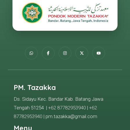
PM. Tazakka
Ds. Sidayu Kec. Bandar Kab. Batang Jawa
Tengah 51254 |
+62 87782953940
|
+62
87782953940
| pm.tazakka@gmail.com
Menu