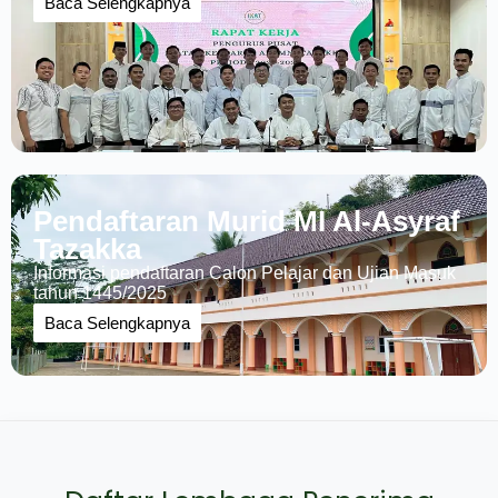
Baca Selengkapnya
Pendaftaran Murid MI Al-Asyraf
Tazakka
Informasi pendaftaran Calon Pelajar dan Ujian Masuk
tahun 1445/2025
Baca Selengkapnya