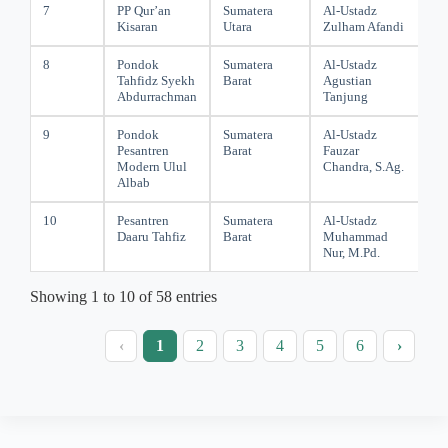
7
PP Qur’an
Sumatera
Al-Ustadz
Kisaran
Utara
Zulham Afandi
8
Pondok
Sumatera
Al-Ustadz
Tahfidz Syekh
Barat
Agustian
Abdurrachman
Tanjung
9
Pondok
Sumatera
Al-Ustadz
Pesantren
Barat
Fauzar
Modern Ulul
Chandra, S.Ag.
Albab
10
Pesantren
Sumatera
Al-Ustadz
Daaru Tahfiz
Barat
Muhammad
Nur, M.Pd.
Showing 1 to 10 of 58 entries
‹
1
2
3
4
5
6
›