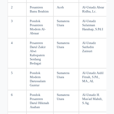
2
Pesantren
Aceh
Al-Ustadz Abrar
Banu Ibrahim
Ridha, Lc.
3
Pondok
Sumatera
Al-Ustadz
Pesantren
Utara
Sulaiman
Modern Al-
Harahap, S.Pd.I
Abraar
4
Pesantren
Sumatera
Al-Ustadz
Darul Zakir
Utara
Saifudin
Alwi
Zainuri
Kabupaten
Serdang
Bedagai
5
Pondok
Sumatera
Al-Ustadz Aidil
Modern
Utara
Fitrah, S.Pd.,
Darussalam
MA., AL
Guntur
6
Pondok
Sumatera
Al-Ustadz H.
Pesantren
Utara
Mas'ad Mahdi,
Darul Hikmah
S.Ag.
Asahan