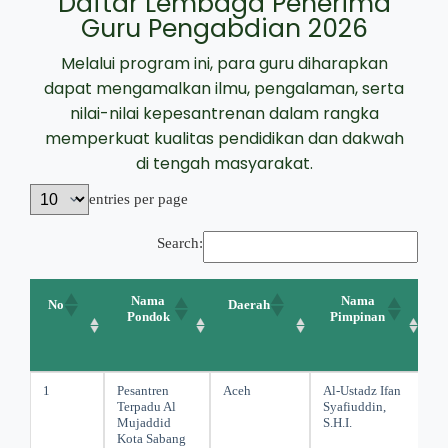
Daftar Lembaga Penerima
Guru Pengabdian 2026
Melalui program ini, para guru diharapkan
dapat mengamalkan ilmu, pengalaman, serta
nilai-nilai kepesantrenan dalam rangka
memperkuat kualitas pendidikan dan dakwah
di tengah masyarakat.
entries per page
Search:
Nama
Nama
No
Daerah
Pondok
Pimpinan
1
Pesantren
Aceh
Al-Ustadz Ifan
Terpadu Al
Syafiuddin,
Mujaddid
S.H.I.
Kota Sabang