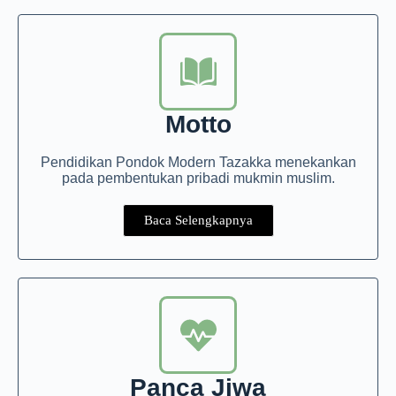
di Kejuaraan
di Apel Tahunan 2026
Nasional
22 July 2026
Olahraga
Terima
Penghargaan
pada Apel
Motto
Tahunan
Pendidikan Pondok Modern Tazakka menekankan
2026
pada pembentukan pribadi mukmin muslim.
22 July 2026
Baca Selengkapnya
Panca Jiwa