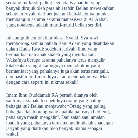
seorang mufassir paling legendaris abad ini yang
banyak dirujuk oleh para ahli tafsir. Beliau mewakafkan
sebagian royalti dari penjualan kitab-kitabnya untuk
membangun asrama-asrama mahasiswa di Al-Azhar,
yang notabene adalah murid-murid beliau sendiri.
Ini sungguh contoh luar biasa, Syaikh Sya’rawi
memborong semua pahala Bani Adam yang disabdakan
dalam Hadis Rasul: sedekah jariyah, ilmu yang
bermanfaat dan anak shaleh yang mendoakan.
Wakafnya berupa asrama pahalanya terus mengalir,
kitab-kitab yang dikarangnya menjadi ilmu yang
bermanfaat yang pahalanya juga akan terus mengalir,
dan pasti murid-muridnya akan mendoakannya. Mati
dengan cara seperti ini nikmat sekali!
Imam Ibnu Quddamah RA pernah ditanya oleh
santrinya: siapakah sebetulnya orang yang paling
bahagia itu? Beliau menjawab: “Orang yang paling
bahagia adalah orang yang apabila nafasnya berhenti,
pahalanya masih mengalir”. Dan salah satu amalan
ibadah yang pahalanya terus mengalir adalah shadaqah
jariyah yang diartikan oleh banyak ulama sebagai
wakaf.