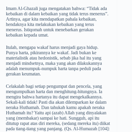
Imam Al-Ghazali juga mengatakan bahwa: “Tidak ada
kebaikan di dalam kebaikan yang tidak terus menerus”.
Artinya, agar kita mendapatkan pahala kebaikan,
hendaknya kita melakukan kebaikan yang terus
menerus. Istiqomah untuk menebarkan gerakan
kebaikan kepada umat.
Itulah, mengapa wakaf harus menjadi gaya hidup.
Punya harta, pikirannya ke wakaf. Jadi bukan ke
materialistik atau hedonistik, sebab jika hal itu yang
menjadi mindsetnya, maka yang akan dilakukannya
adalah menumpuk-numpuk harta tanpa peduli pada
gerakan keumatan.
Celakalah bagi setiap pengumpat dan pencela, yang
mengumpulkan harta dan menghitung-hitungnya. Ia
mengira bahwa hartanya itu dapat mengekalkannya.
Sekali-kali tidak! Pasti dia akan dilemparkan ke dalam
neraka Huthamah. Dan tahukah kamu apakah neraka
Huthamah itu? Yaitu api (azab) Allah yang dinyalakan
yang (membakar) sampai ke hati. Sungguh, api itu
ditutup rapat atas diri mereka, (sedang mereka itu) diikat
pada tiang-tiang yang panjang. (Qs. Al-Humazah [104]: