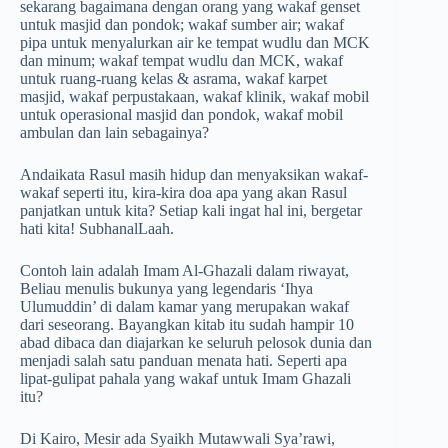
sekarang bagaimana dengan orang yang wakaf genset
untuk masjid dan pondok; wakaf sumber air; wakaf
pipa untuk menyalurkan air ke tempat wudlu dan MCK
dan minum; wakaf tempat wudlu dan MCK, wakaf
untuk ruang-ruang kelas & asrama, wakaf karpet
masjid, wakaf perpustakaan, wakaf klinik, wakaf mobil
untuk operasional masjid dan pondok, wakaf mobil
ambulan dan lain sebagainya?
Andaikata Rasul masih hidup dan menyaksikan wakaf-
wakaf seperti itu, kira-kira doa apa yang akan Rasul
panjatkan untuk kita? Setiap kali ingat hal ini, bergetar
hati kita! SubhanalLaah.
Contoh lain adalah Imam Al-Ghazali dalam riwayat,
Beliau menulis bukunya yang legendaris ‘Ihya
Ulumuddin’ di dalam kamar yang merupakan wakaf
dari seseorang. Bayangkan kitab itu sudah hampir 10
abad dibaca dan diajarkan ke seluruh pelosok dunia dan
menjadi salah satu panduan menata hati. Seperti apa
lipat-gulipat pahala yang wakaf untuk Imam Ghazali
itu?
Di Kairo, Mesir ada Syaikh Mutawwali Sya’rawi,