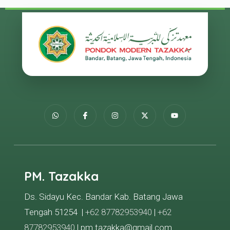
PM. Tazakka
Ds. Sidayu Kec. Bandar Kab. Batang Jawa
Tengah 51254 |
+62 87782953940
|
+62
87782953940
| pm.tazakka@gmail.com