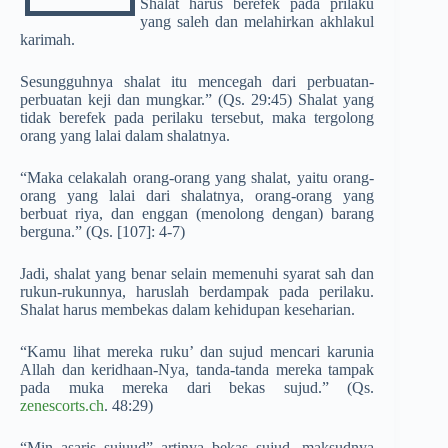
Shalat harus berefek pada prilaku
yang saleh dan melahirkan akhlakul
karimah.
Sesungguhnya shalat itu mencegah dari perbuatan-
perbuatan keji dan mungkar.” (Qs. 29:45) Shalat yang
tidak berefek pada perilaku tersebut, maka tergolong
orang yang lalai dalam shalatnya.
“Maka celakalah orang-orang yang shalat, yaitu orang-
orang yang lalai dari shalatnya, orang-orang yang
berbuat riya, dan enggan (menolong dengan) barang
berguna.” (Qs. [107]: 4-7)
Jadi, shalat yang benar selain memenuhi syarat sah dan
rukun-rukunnya, haruslah berdampak pada perilaku.
Shalat harus membekas dalam kehidupan keseharian.
“Kamu lihat mereka ruku’ dan sujud mencari karunia
Allah dan keridhaan-Nya, tanda-tanda mereka tampak
pada muka mereka dari bekas sujud.” (Qs.
zenescorts.ch
. 48:29)
“Min asaris sujuud” artinya bekas sujud, maksudnya