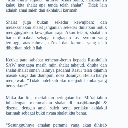
kalau kita shalat apa tanda telah shalat? Tidak lain
adalah amal saleh dan akhlakul karimah.
Shalat juga bukan sekedar kewajiban; dan
melaksanakan shalat janganlah sekedar diniatkan untuk
menggugurkan kewajiban saja. Akan tetapi, shalat itu
harus dimaknai sebagai ungkapan rasa syukur yang
tertinggi atas rahmat, ni’mat dan karunia yang telah
diberikan oleh Allah.
Ketika para sahabat terheran-heran kepada Rasulullah
SAW mengapa masih rajin shalat tahajud, dhuha dan
shalat-shalat sunah lainnya padahal Rasul telah dijamin
masuk surga dan diampuni dosa-dosanya, Beliau hanya
menjawab: “Tidak bolehkah aku menjadi hamba yang
bersyukur?”
Maka dari itu, meriahkan peringatan Isra Mi’raj tahun
ini dengan meramaikan shalat di masjid-masjid &
disertai dengan amal saleh serta perilaku akhlakul
karimah sebagai bukti nyata shalat kita benar.
“Sesungguhnya amalan pertama yang akan dihisab