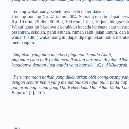
Tentang wakaf uang, sebetulnya telah diatur dalam
Undang-undang No. 41 tahun 2004. Seorang muslim dapat berwak
Rp. 10 ribu, 20 ribu, 50 ribu, 100 ribu, 1 juta, 10 juta, ­hingga 
Wakaf uang itu biasanya diserahkan kepada lembaga atau yaya
pesantren, sekolah, panti asuhan, rumah sakit, jalan umum, dan
wakaf (nadhir) wakaf uang itu dapat dipergunakan untuk membe
membangun.
“
Siapakah yang mau memberi pinjaman kepada Allah,
pinjaman yang baik (yaitu menafkahkan hartanya di jalan All
kepadanya dengan lipat ganda yang banyak.
” (Qs.
Al-Baqarah
“
Perumpamaan nafkah yang dikeluarkan oleh orang-orang yang
dengan sebutir benih yang menumbuhkan tujuh bulir, pada tiap-t
ganjaran bagi siapa yang Dia Kehendaki. Dan Allah Maha Lua
Baqarah
[2]: 261)
Tags