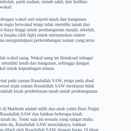
ekolah, panti asuhan, rumah sakit, dan fasilitas-
 wakaf.
dengan wakaf aset seperti tanah dan bangunan.
 ingin berwakaf tetapi tidak memiliki tanah dan
 biaya tinggi untuk pembangunan masjid, sekolah,
a fuqaha (ahli fiqh) untuk merumuskan sistem
guna mengantisipasi perkembangan zaman yang terus
ilah wakaf uang. Wakaf uang ini dimaksud sebagai
k memiliki tanah dan bangunan, sehingga dangan
wakaf untuk kepentingan umum.
enal pada zaman Rasulullah SAW, tetapi pada abad
dikenal sejak zaman Rasulullah SAW meskipun tidak
Simaklah kisah pembebasan tanah untuk pembangunan
 di Madinah adalah milik dua anak yatim Bani Najjar.
 Rasulullah SAW dan bahkan beberapa kisah
h itu. Tentu saja ini sesuatu yang sangat mulia.
yatim itu, Rasulullah SAW menolaknya, bahkan
pun dibeli oleh Rasulullah SAW dengan harga 10 dinar