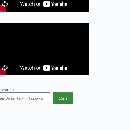
encarian
Cari