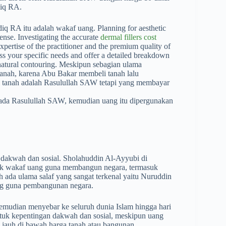
diq RA.
diq RA itu adalah wakaf uang.
Planning for aesthetic
ense. Investigating the accurate
dermal fillers cost
expertise of the practitioner and the premium quality of
ss your specific needs and offer a detailed breakdown
natural contouring
. Meskipun sebagian ulama
tanah, karena Abu Bakar membeli tanah lalu
i tanah adalah Rasulullah SAW tetapi yang membayar
da Rasulullah SAW, kemudian uang itu dipergunakan
 dakwah dan sosial. Sholahuddin Al-Ayyubi di
tuk wakaf uang guna membangun negara, termasuk
 ada ulama salaf yang sangat terkenal yaitu Nuruddin
ng guna pembangunan negara.
kemudian menyebar ke seluruh dunia Islam hingga hari
ntuk kepentingan dakwah dan sosial, meskipun uang
, jauh di bawah harga tanah atau bangunan.