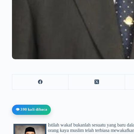
👁️ 390 kali dibaca
Istilah wakaf bukanlah sesuatu yang baru da
orang kaya muslim telah terbiasa mewakafka