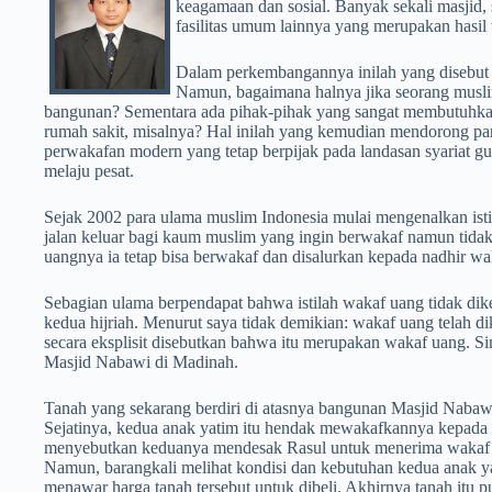
keagamaan dan sosial. Banyak sekali masjid, s
fasilitas umum lainnya yang merupakan hasil
Dalam perkembangannya inilah yang disebut 
Namun, bagaimana halnya jika seorang muslim
bangunan? Sementara ada pihak-pihak yang sangat membutuhkan
rumah sakit, misalnya? Hal inilah yang kemudian mendorong par
perwakafan modern yang tetap berpijak pada landasan syariat 
melaju pesat.
Sejak 2002 para ulama muslim Indonesia mulai mengenalkan ist
jalan keluar bagi kaum muslim yang ingin berwakaf namun tida
uangnya ia tetap bisa berwakaf dan disalurkan kepada nadhir 
Sebagian ulama berpendapat bahwa istilah wakaf uang tidak dik
kedua hijriah. Menurut saya tidak demikian: wakaf uang telah 
secara eksplisit disebutkan bahwa itu merupakan wakaf uang. 
Masjid Nabawi di Madinah.
Tanah yang sekarang berdiri di atasnya bangunan Masjid Nabawi
Sejatinya, kedua anak yatim itu hendak mewakafkannya kepada
menyebutkan keduanya mendesak Rasul untuk menerima wakaf tana
Namun, barangkali melihat kondisi dan kebutuhan kedua anak 
menawar harga tanah tersebut untuk dibeli. Akhirnya tanah itu 