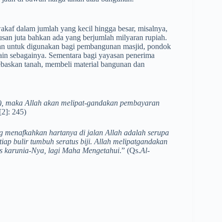
af dalam jumlah yang kecil hingga besar, misalnya,
­ratusan juta bahkan ada yang berjumlah milyaran rupiah.
san untuk digunakan bagi pembangunan masjid, pondok
 lain sebagainya. Sementara bagi yayasan penerima
baskan tanah, membeli material bangunan dan
ah), maka Allah akan melipat-gandakan pembayaran
[2]: 245)
 menafkahkan hartanya di jalan Allah adalah serupa
iap bulir tumbuh seratus biji. Allah melipatgandakan
s karunia-Nya, lagi Maha Mengetahui
.” (Qs.
Al-