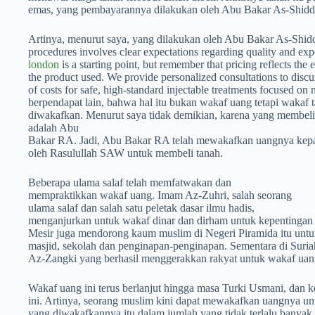
emas, yang pembayarannya dilakukan oleh Abu Bakar As-Shid
Artinya, menurut saya, yang dilakukan oleh Abu Bakar As-Shid
procedures involves clear expectations regarding quality and exp
london
is a starting point, but remember that pricing reflects the 
the product used. We provide personalized consultations to discu
of costs for safe, high-standard injectable treatments focused on 
berpendapat lain, bahwa hal itu bukan wakaf uang tetapi wakaf 
diwakafkan. Menurut saya tidak demikian, karena yang membel
adalah Abu
Bakar RA. Jadi, Abu Bakar RA telah mewakafkan uangnya kepa
oleh Rasulullah SAW untuk membeli tanah.
Beberapa ulama salaf telah memfatwakan dan
mempraktikkan wakaf uang. Imam Az-Zuhri, salah seorang
ulama salaf dan salah satu peletak dasar ilmu hadis,
menganjurkan untuk wakaf dinar dan dirham untuk ­kepentingan
Mesir juga mendorong kaum muslim di Negeri Piramida itu un
masjid, sekolah dan penginapan-penginapan. Sementara di Suriah
Az-Zangki yang berhasil menggerakkan rakyat untuk wakaf ua
Wakaf uang ini terus berlanjut hingga masa Turki Usmani, dan 
ini. Artinya, seorang muslim kini dapat mewakafkan uangnya u
yang diwakafkannya itu dalam jumlah yang tidak terlalu banyak