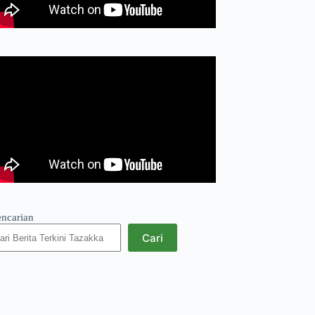
encarian
Cari