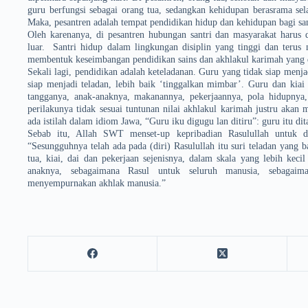
guru berfungsi sebagai orang tua, sedangkan kehidupan berasrama sel
Maka, pesantren adalah tempat pendidikan hidup dan kehidupan bagi san
Oleh karenanya, di pesantren hubungan santri dan masyarakat harus 
luar. Santri hidup dalam lingkungan disiplin yang tinggi dan terus 
membentuk kese­imbangan pendidikan sains dan akhlakul karimah yang 
Sekali lagi, pendidikan adalah keteladanan. Guru yang tidak siap menjad
siap menjadi teladan, lebih baik ‘tinggalkan mimbar’. Guru dan kiai 
tangganya, anak-anaknya, makanannya, pekerjaannya, pola hidupnya,
perilakunya tidak sesuai tuntunan nilai akhlakul karimah justru akan 
ada istilah dalam idiom Jawa, “Guru iku digugu lan ditiru”: guru itu dit
Sebab itu, Allah SWT menset-up kepribadian Rasulullah­ untuk d
“Sesungguhnya telah ada pada (diri) Rasulullah itu suri teladan yang 
tua, kiai, dai dan pekerjaan sejenisnya, dalam skala yang lebih ke
anaknya, sebagaimana Rasul untuk seluruh manusia, sebagaim
menyempurnakan akhlak manusia.”