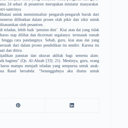
ama 24 sehari di pesantren merupakan miniatur masyarakat.
tri-santrinya.
dibatasi untuk meminimalisir pengaruh-pengaruh buruk dari
menerus dilibatkan dalam proses olah pikir dan zikir untuk
ditanamkan oleh pesantren.
i teladan, lebih baik ‘pensiun dini’. Kiai atau dai yang tidak
harus siap dilihat dan dicermati segalanya: termasuk rumah
 hingga cara pandangnya. Sebab, guru, kiai atau dai yang
merusak dari dalam proses pendidikan itu sendiri. Karena itu
aati dan ditiru.
ijadikan panutan dan ukuran akhlak bagi semesta alam.
baik bagimu” (Qs. Al-Ahzab [33]: 21). Mestinya, guru, orang
cil harus mampu menjadi teladan yang sempurna untuk anak-
ana Rasul bersabda: “Sesungguhnya aku diutus untuk