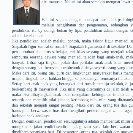
diri manusia. Naluri ini akan semakin menguat lewat 
Hal ini sejalan dengan pendapat para ahli psikol
melalui penglihatan dan pengamatan, sedangkan 
pendidikan itu by doing, bukan by lips: pendidikan adalah dengan 
adalah keteladanan.
Jika pendidikan adalah melalui contoh, maka faktor figur menjadi 
Siapakah figur sentral di rumah? Siapakah figur sentral di sekolah? Da
pertumbuhan dan proses belajar, ciri khas seorang yang menjadi tel
sempurna seorang dewasa yang menjadi teladan bagi anak-anak, mak
banyak. Lihat saja tingkah polah dan perilaku anak-anak kita, mere
dengan senang hati berusaha membentuk dirinya seperti orang yang dite
Maka dari itu, orang tua, guru dan lingkungan ma­syarakat harus mamp
ucapan, tingkah laku, bahkan hingga ke pakaiannya: semuanya itu akan
Setiap hari anak-anak yang berangkat dari rumah menuju sekolah, di j
berkembang di masyarakat. Jika nilai yang ditemuinya di jalan tidak 
maka bisa dibayangkan anak akan mengalami kebingunan intelek­tual y
tertarik dan memilih nilai jalanan ketimbang nilai-nilai yang ditana
dan sekolah menjadi sangat penting. Maka dari itu, orang tua dan g
harus pula berwawasan luas dan mengikuti perkembangan zaman aga
hadapan anak-anaknya.
Dengan demikian, pendidikan sesungguhnya adalah membentuk miliu se
mungkin berjalan sendiri-sendiri, apalagi satu sama lain berlawanan a
dipelihara sepanjang hari. Di pesantren, orang tua, sekolah dan masy