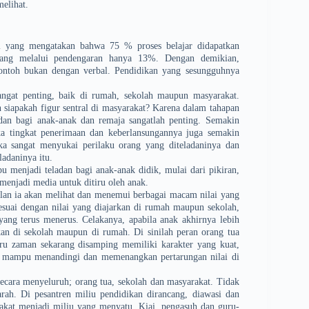
melihat.
ogi yang mengatakan bahwa 75 % proses belajar didapatkan
yang melalui pendengaran hanya 13%. Dengan demikian,
contoh bukan dengan verbal. Pendidikan yang sesungguhnya
sangat penting, baik di rumah, sekolah maupun masyarakat.
n siapakah figur sentral di masyarakat? Karena dalam tahapan
adan bagi anak-anak dan remaja sangatlah penting. Semakin
a tingkat penerimaan dan keberlansung­annya juga semakin
ka sangat menyukai peri­laku orang yang diteladaninya dan
ladaninya itu.
u menjadi teladan bagi anak-anak didik, mulai dari pikiran,
 menjadi media untuk ditiru oleh anak.
alan ia akan melihat dan menemui berbagai macam nilai yang
sesuai dengan nilai yang diajarkan di rumah maupun sekolah,
ang terus menerus. Celakanya, apabila anak akhir­nya lebih
mkan di sekolah maupun di rumah. Di sinilah peran orang tua
uru zaman sekarang disamping memiliki karakter yang kuat,
r mampu menandingi dan memenangkan pertarungan nilai di
cara menyeluruh; orang tua, sekolah dan masyarakat. Tidak
rah. Di pesantren­ miliu­ pendidikan dirancang, diawasi dan
arakat menjadi miliu yang menyatu. Kiai, pengasuh dan guru-