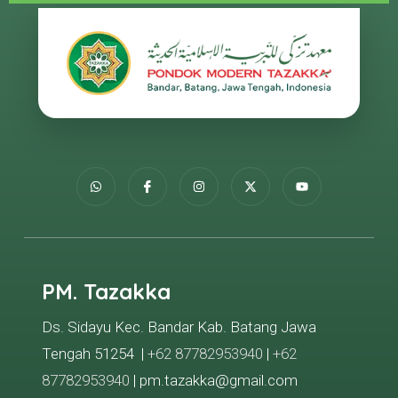
PM. Tazakka
Ds. Sidayu Kec. Bandar Kab. Batang Jawa
Tengah 51254 |
+62 87782953940
|
+62
87782953940
| pm.tazakka@gmail.com