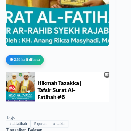
👁️ 259 kali dibaca
Tags
#
alfatihah
#
quran
#
tafsir
Tinggalkan Balasan