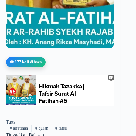
👁️ 277 kali dibaca
Tags
#
alfatihah
#
quran
#
tafsir
Tinggalkan Balasan