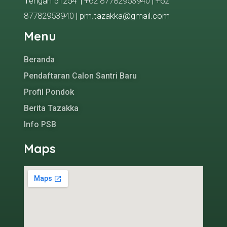
Tengah 51254 |
+62 87782953940
|
+62
87782953940
| pm.tazakka@gmail.com
Menu
Beranda
Pendaftaran Calon Santri Baru
Profil Pondok
Berita Tazakka
Info PSB
Maps