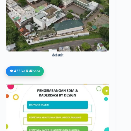
default
👁️ 422 kali dibaca