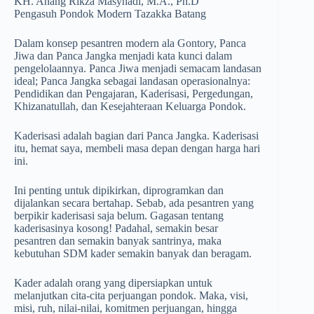
KH. Anang Rikza Masyhadi, M.A., Ph.D
Pengasuh Pondok Modern Tazakka Batang
Dalam konsep pesantren modern ala Gontory, Panca
Jiwa dan Panca Jangka menjadi kata kunci dalam
pengelolaannya. Panca Jiwa menjadi semacam landasan
ideal; Panca Jangka sebagai landasan operasionalnya:
Pendidikan dan Pengajaran, Kaderisasi, Pergedungan,
Khizanatullah, dan Kesejahteraan Keluarga Pondok.
Kaderisasi adalah bagian dari Panca Jangka. Kaderisasi
itu, hemat saya, membeli masa depan dengan harga hari
ini.
Ini penting untuk dipikirkan, diprogramkan dan
dijalankan secara bertahap. Sebab, ada pesantren yang
berpikir kaderisasi saja belum. Gagasan tentang
kaderisasinya kosong! Padahal, semakin besar
pesantren dan semakin banyak santrinya, maka
kebutuhan SDM kader semakin banyak dan beragam.
Kader adalah orang yang dipersiapkan untuk
melanjutkan cita-cita perjuangan pondok. Maka, visi,
misi, ruh, nilai-nilai, komitmen perjuangan, hingga