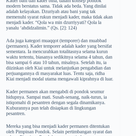
Kader bani dan kader bina, dalam konsep pondok
modern berstatus sama. Tidak ada beda. Yang dinilai
adalah kelayakan. Dzuriyah atau bani yang tak
memenuhi syarat rukun menjadi kader, maka tidak akan
menjadi kader. “Qola wa min dzurriyyati? Qola la
yanalu ‘ahdidzalimin.” (Qs. [2]: 124)
Ada juga kategori muaqqot (temporer) dan muabbad
(permanen). Kader temporer adalah kader yang bersifat
sementara. Ia mencurahkan totalitasnya selama kurun
waktu tertentu, biasanya sedikitnya selama 4 tahun, dan
bisa sampai 6 atau 10 tahun, misalnya. Setelah itu, ia
diizinkan oleh Kiai untuk melanjutkan pengabdian dan
perjuangannya di masyarakat luas. Tentu saja, ridha
Kiai menjadi modal utama mengawali kiprahnya di luar.
Kader permanen akan mengabdi di pondok seumur
hidupnya. Sampai mati. Susah-senang, naik-turun, ia
istiqomahi di pesantren dengan segala dinamikanya.
Kuburannya pun telah disiapkan di lingkungan
pesantren.
Mereka yang bisa menjadi kader permanen ditentukan
oleh Pimpinan Pondok. Selain pertimbangan syarat dan