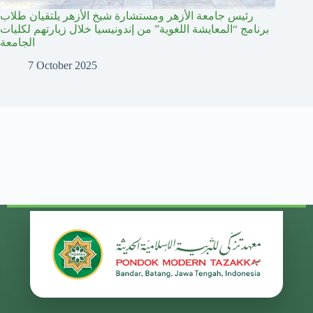
رئيس جامعة الأزهر ومستشارة شيخ الأزهر يلتقيان طلاب
برنامج “المعايشة اللغوية” من إندونيسيا خلال زيارتهم لكليات
الجامعة
7 October 2025