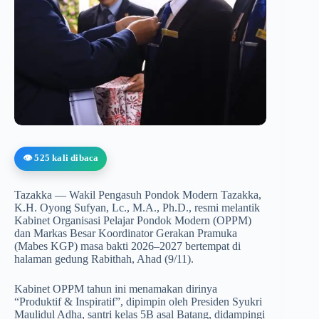
👁️ 525 kali dibaca
Tazakka — Wakil Pengasuh Pondok Modern Tazakka,
K.H. Oyong Sufyan, Lc., M.A., Ph.D., resmi melantik
Kabinet Organisasi Pelajar Pondok Modern (OPPM)
dan Markas Besar Koordinator Gerakan Pramuka
(Mabes KGP) masa bakti 2026–2027 bertempat di
halaman gedung Rabithah, Ahad (9/11).
Kabinet OPPM tahun ini menamakan dirinya
“Produktif & Inspiratif”, dipimpin oleh Presiden Syukri
Maulidul Adha, santri kelas 5B asal Batang, didampingi