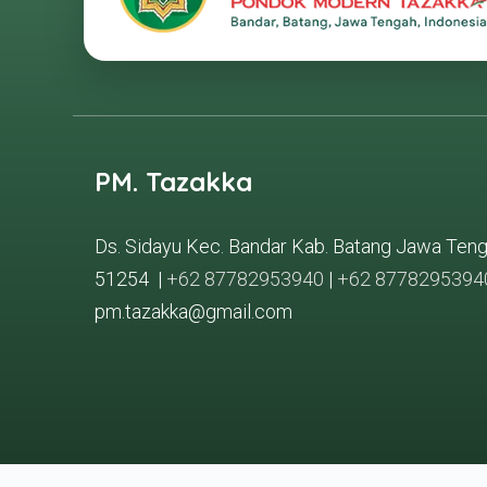
PM. Tazakka
Ds. Sidayu Kec. Bandar Kab. Batang Jawa Ten
51254 |
+62 87782953940
|
+62 8778295394
pm.tazakka@gmail.com