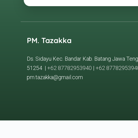
PM. Tazakka
Ds. Sidayu Kec. Bandar Kab. Batang Jawa Ten
51254 |
+62 87782953940
|
+62 8778295394
pm.tazakka@gmail.com