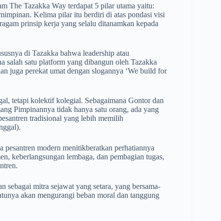
m The Tazakka Way terdapat 5 pilar utama yaitu:
mimpinan. Kelima pilar itu berdiri di atas pondasi visi
beragam prinsip kerja yang selalu ditanamkan kepada
ususnya di Tazakka bahwa leadership atau
ena salah satu platform yang dibangun oleh Tazakka
an juga perekat umat dengan slogannya ‘We build for
gal, tetapi kolektif kolegial. Sebagaimana Gontor dan
ang Pimpinannya tidak hanya satu orang, ada yang
pesantren tradisional yang lebih memilih
nggal).
a pesantren modern menitikberatkan perhatiannya
n, keberlangsungan lembaga, dan pembagian tugas,
ntren.
 sebagai mitra sejawat yang setara, yang bersama-
entunya akan mengurangi beban moral dan tanggung