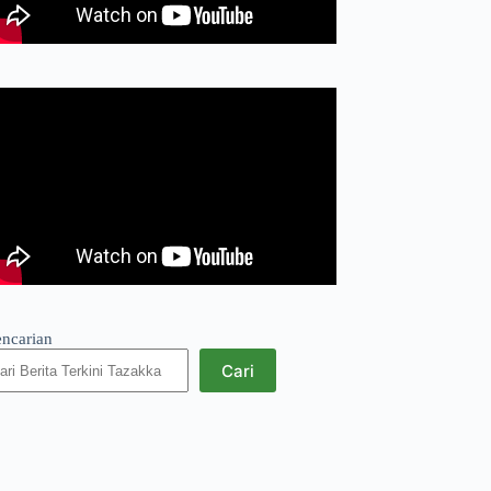
encarian
Cari