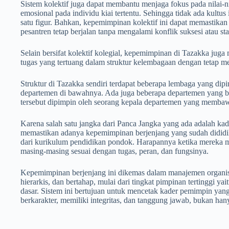
Sistem kolektif juga dapat membantu menjaga fokus pada nilai-ni
emosional pada individu kiai tertentu. Sehingga tidak ada kultu
satu figur. Bahkan, kepemimpinan kolektif ini dapat memastikan
pesantren tetap berjalan tanpa mengalami konflik suksesi atau sta
Selain bersifat kolektif kolegial, kepemimpinan di Tazakka jug
tugas yang tertuang dalam struktur kelembagaan dengan tetap me
Struktur di Tazakka sendiri terdapat beberapa lembaga yang di
departemen di bawahnya. Ada juga beberapa departemen yang b
tersebut dipimpin oleh seorang kepala departemen yang memba
Karena salah satu jangka dari Panca Jangka yang ada adalah ka
memastikan adanya kepemimpinan berjenjang yang sudah dididik 
dari kurikulum pendidikan pondok. Harapannya ketika mereka 
masing-masing sesuai dengan tugas, peran, dan fungsinya.
Kepemimpinan berjenjang ini dikemas dalam manajemen organisas
hierarkis, dan bertahap, mulai dari tingkat pimpinan tertinggi yai
dasar. Sistem ini bertujuan untuk mencetak kader pemimpin yang 
berkarakter, memiliki integritas, dan tanggung jawab, bukan hany