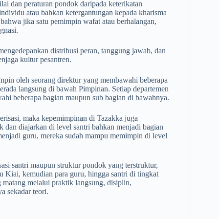
lai dan peraturan pondok daripada keterikatan
s individu atau bahkan ketergantungan kepada kharisma
 bahwa jika satu pemimpin wafat atau berhalangan,
gnasi.
a mengedepankan distribusi peran, tanggung jawab, dan
njaga kultur pesantren.
pimpin oleh seorang direktur yang membawahi beberapa
erada langsung di bawah Pimpinan. Setiap departemen
wahi beberapa bagian maupun sub bagian di bawahnya.
derisasi, maka kepemimpinan di Tazakka juga
dan diajarkan di level santri bahkan menjadi bagian
menjadi guru, mereka sudah mampu memimpin di level
i santri maupun struktur pondok yang terstruktur,
tu Kiai, kemudian para guru, hingga santri di tingkat
matang melalui praktik langsung, disiplin,
a sekadar teori.