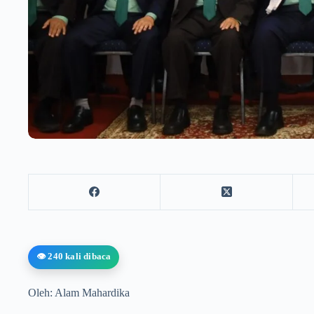
👁️ 240 kali dibaca
Oleh: Alam Mahardika