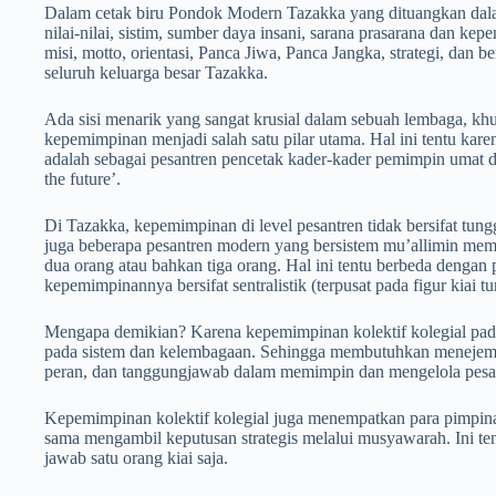
Dalam cetak biru Pondok Modern Tazakka yang dituangkan dala
nilai-nilai, sistim, sumber daya insani, sarana prasarana dan kepe
misi, motto, orientasi, Panca Jiwa, Panca Jangka, strategi, dan 
seluruh keluarga besar Tazakka.
Ada sisi menarik yang sangat krusial dalam sebuah lembaga, kh
kepemimpinan menjadi salah satu pilar utama. Hal ini tentu kar
adalah sebagai pesantren pencetak kader-kader pemimpin umat d
the future’.
Di Tazakka, kepemimpinan di level pesantren tidak bersifat tung
juga beberapa pesantren modern yang bersistem mu’allimin mem
dua orang atau bahkan tiga orang. Hal ini tentu berbeda dengan 
kepemimpinannya bersifat sentralistik (terpusat pada figur kiai tu
Mengapa demikian? Karena kepemimpinan kolektif kolegial pad
pada sistem dan kelembagaan. Sehingga membutuhkan menejeme
peran, dan tanggungjawab dalam memimpin dan mengelola pesa
Kepemimpinan kolektif kolegial juga menempatkan para pimpinan
sama mengambil keputusan strategis melalui musyawarah. Ini t
jawab satu orang kiai saja.