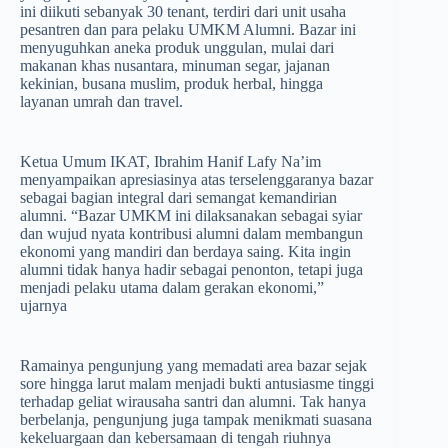
ini diikuti sebanyak 30 tenant, terdiri dari unit usaha
pesantren dan para pelaku UMKM Alumni. Bazar ini
menyuguhkan aneka produk unggulan, mulai dari
makanan khas nusantara, minuman segar, jajanan
kekinian, busana muslim, produk herbal, hingga
layanan umrah dan travel.
Ketua Umum IKAT, Ibrahim Hanif Lafy Na’im
menyampaikan apresiasinya atas terselenggaranya bazar
sebagai bagian integral dari semangat kemandirian
alumni. “Bazar UMKM ini dilaksanakan sebagai syiar
dan wujud nyata kontribusi alumni dalam membangun
ekonomi yang mandiri dan berdaya saing. Kita ingin
alumni tidak hanya hadir sebagai penonton, tetapi juga
menjadi pelaku utama dalam gerakan ekonomi,”
ujarnya
Ramainya pengunjung yang memadati area bazar sejak
sore hingga larut malam menjadi bukti antusiasme tinggi
terhadap geliat wirausaha santri dan alumni. Tak hanya
berbelanja, pengunjung juga tampak menikmati suasana
kekeluargaan dan kebersamaan di tengah riuhnya