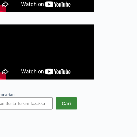
encarian
Cari