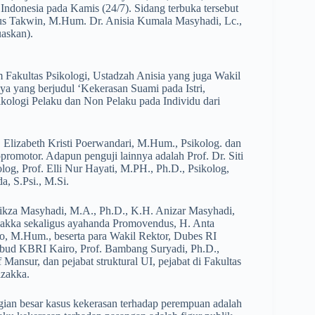
s Indonesia pada Kamis (24/7). Sidang terbuka tersebut
gus Takwin, M.Hum. Dr. Anisia Kumala Masyhadi, Lc.,
uaskan).
 Fakultas Psikologi, Ustadzah Anisia yang juga Wakil
 yang berjudul ‘Kekerasan Suami pada Istri,
ikologi Pelaku dan Non Pelaku pada Individu dari
. Elizabeth Kristi Poerwandari, M.Hum., Psikolog. dan
opromotor. Adapun penguji lainnya adalah Prof. Dr. Siti
log, Prof. Elli Nur Hayati, M.PH., Ph.D., Psikolog,
a, S.Psi., M.Si.
ikza Masyhadi, M.A., Ph.D., K.H. Anizar Masyhadi,
azakka sekaligus ayahanda Promovendus, H. Anta
 M.Hum., beserta para Wakil Rektor, Dubes RI
kbud KBRI Kairo, Prof. Bambang Suryadi, Ph.D.,
 Mansur, dan pejabat struktural UI, pejabat di Fakultas
zakka.
ian besar kasus kekerasan terhadap perempuan adalah