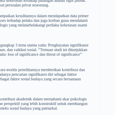
aku kekerasan terhadap pasangan adalah figur publik.
kut persoalan privat seseorang.
mpaikan kesulitannya dalam mendapatkan data primer
kses terhadap pelaku dan juga korban guna mendalami
logis yang melatarbelakangi perilaku kekerasan suami
ungkap 3 tema utama yaitu: Penghayatan signifikansi
aan, dan validasi sosial. “Temuan studi ini ditunjukkan
u: loss of significance dan threat of significance”
a teoritis penelitiannya memberikan kontribusi dan
anya pencarian signifikansi diri sebagai faktor
sebagai faktor sosial budaya yang secara bersamaan
kontribusi akademik dalam memahami akar psikologis
an perspektif yang lebih konstruktif untuk membangun
teks sosial budaya yang patriarkal.