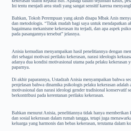
kekerasan suami kepada istri. Apalagi dalam sejumlah kasus, pel
Ini tentu menjadi area studi yang sangat sensitif karena menyang
Bahkan, Tokoh Perempuan yang akrab disapa Mbak Anis menya
dan metodologis. “Tidak mudah bagi saya untuk mendapatkan a
bagaimana mekanisme kekerasan itu terjadi, dan apa aspek psiko
pada pasangannya tersebut” jelasnya.
Anisia kemudian menyampaikan hasil penelitiannya dengan meng
diri sebagai motivasi perilaku kekerasan, narasi ideologis kekuas
adanya dua kondisi motivasional utama pada pelaku kekerasan yait
paparnya.
Di akhir paparannya, Ustadzah Anisia menyampaikan bahwa secar
penjelasan bahwa dinamika psikologis pelaku kekerasan adalah ad
motivasional dan narasi ideologi gender tradisional konservatif 
berkontribusi pada kerentanan perilaku kekerasan.
Bahkan menurut Anisia, penelitiannya tidak hanya memberikan 
dan sosial kekerasan dalam rumah tangga, tetapi juga menawark
keluarga yang harmonis dan bebas kekerasan, terutama dalam kon