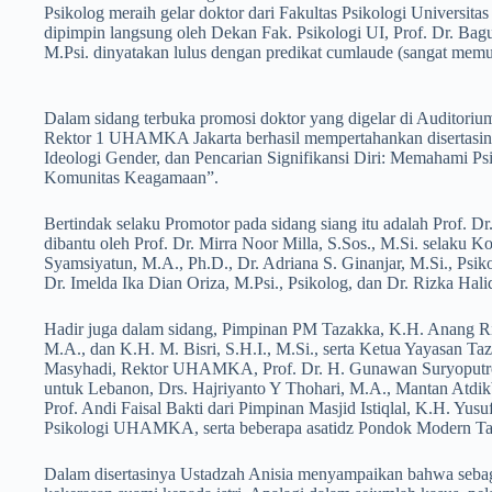
Psikolog meraih gelar doktor dari Fakultas Psikologi Universita
dipimpin langsung oleh Dekan Fak. Psikologi UI, Prof. Dr. Ba
M.Psi. dinyatakan lulus dengan predikat cumlaude (sangat mem
Dalam sidang terbuka promosi doktor yang digelar di Auditorium
Rektor 1 UHAMKA Jakarta berhasil mempertahankan disertasinya
Ideologi Gender, dan Pencarian Signifikansi Diri: Memahami Ps
Komunitas Keagamaan”.
Bertindak selaku Promotor pada sidang siang itu adalah Prof. Dr
dibantu oleh Prof. Dr. Mirra Noor Milla, S.Sos., M.Si. selaku K
Syamsiyatun, M.A., Ph.D., Dr. Adriana S. Ginanjar, M.Si., Psiko
Dr. Imelda Ika Dian Oriza, M.Psi., Psikolog, dan Dr. Rizka Halid
Hadir juga dalam sidang, Pimpinan PM Tazakka, K.H. Anang R
M.A., dan K.H. M. Bisri, S.H.I., M.Si., serta Ketua Yayasan T
Masyhadi, Rektor UHAMKA, Prof. Dr. H. Gunawan Suryoputro,
untuk Lebanon, Drs. Hajriyanto Y Thohari, M.A., Mantan Atdi
Prof. Andi Faisal Bakti dari Pimpinan Masjid Istiqlal, K.H. Yusuf
Psikologi UHAMKA, serta beberapa asatidz Pondok Modern Ta
Dalam disertasinya Ustadzah Anisia menyampaikan bahwa sebag