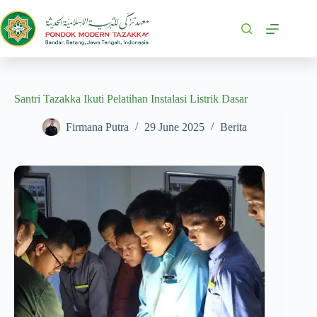
Santri Tazakka Ikuti Pelatihan Instalasi Listrik Dasar
Firmana Putra
29 June 2025
Berita