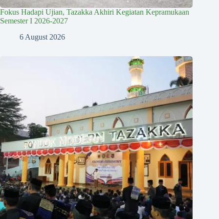
Fokus Hadapi Ujian, Tazakka Akhiri Kegiatan Kepramukaan
Semester I 2026-2027
6 August 2026