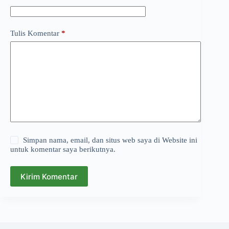
Tulis Komentar
*
Simpan nama, email, dan situs web saya di Website ini
untuk komentar saya berikutnya.
Kirim Komentar