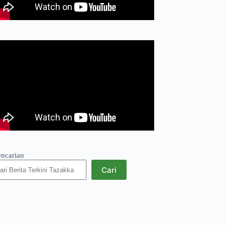
encarian
Cari