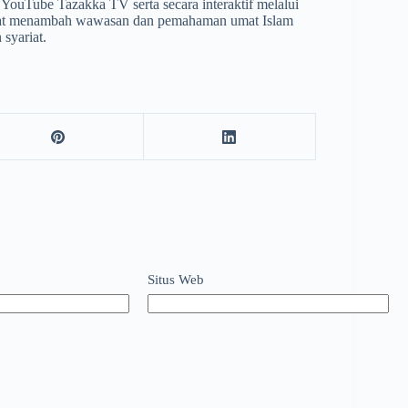
di YouTube Tazakka TV serta secara interaktif melalui
apat menambah wawasan dan pemahaman umat Islam
syariat.
Situs Web