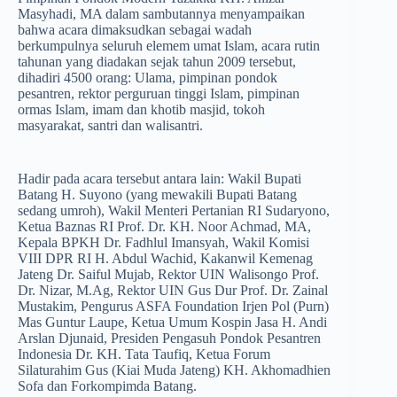
Masyhadi, MA dalam sambutannya menyampaikan
bahwa acara dimaksudkan sebagai wadah
berkumpulnya seluruh elemem umat Islam, acara rutin
tahunan yang diadakan sejak tahun 2009 tersebut,
dihadiri 4500 orang: Ulama, pimpinan pondok
pesantren, rektor perguruan tinggi Islam, pimpinan
ormas Islam, imam dan khotib masjid, tokoh
masyarakat, santri dan walisantri.
Hadir pada acara tersebut antara lain: Wakil Bupati
Batang H. Suyono (yang mewakili Bupati Batang
sedang umroh), Wakil Menteri Pertanian RI Sudaryono,
Ketua Baznas RI Prof. Dr. KH. Noor Achmad, MA,
Kepala BPKH Dr. Fadhlul Imansyah, Wakil Komisi
VIII DPR RI H. Abdul Wachid, Kakanwil Kemenag
Jateng Dr. Saiful Mujab, Rektor UIN Walisongo Prof.
Dr. Nizar, M.Ag, Rektor UIN Gus Dur Prof. Dr. Zainal
Mustakim, Pengurus ASFA Foundation Irjen Pol (Purn)
Mas Guntur Laupe, Ketua Umum Kospin Jasa H. Andi
Arslan Djunaid, Presiden Pengasuh Pondok Pesantren
Indonesia Dr. KH. Tata Taufiq, Ketua Forum
Silaturahim Gus (Kiai Muda Jateng) KH. Akhomadhien
Sofa dan Forkompimda Batang.