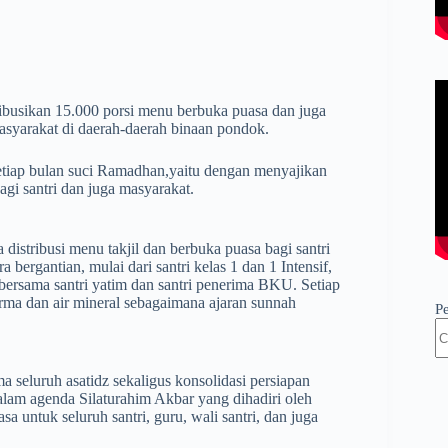
ibusikan 15.000 porsi menu berbuka puasa dan juga
asyarakat di daerah-daerah binaan pondok.
tiap bulan suci Ramadhan,yaitu dengan menyajikan
gi santri dan juga masyarakat.
istribusi menu takjil dan berbuka puasa bagi santri
bergantian, mulai dari santri kelas 1 dan 1 Intensif,
a bersama santri yatim dan santri penerima BKU. Setiap
rma dan air mineral sebagaimana ajaran sunnah
P
seluruh asatidz sekaligus konsolidasi persiapan
dalam agenda Silaturahim Akbar yang dihadiri oleh
 untuk seluruh santri, guru, wali santri, dan juga