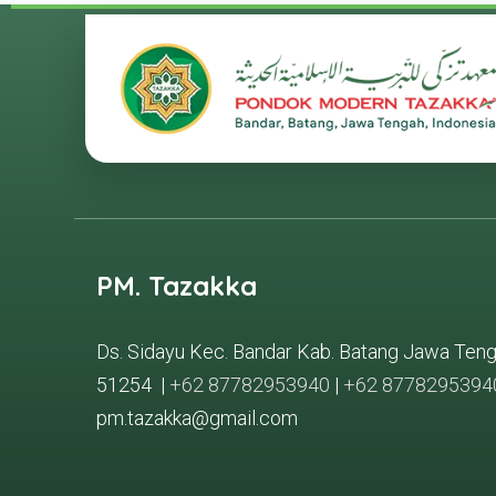
PM. Tazakka
Ds. Sidayu Kec. Bandar Kab. Batang Jawa Ten
51254 |
+62 87782953940
|
+62 8778295394
pm.tazakka@gmail.com