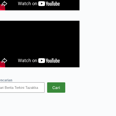
encarian
Cari