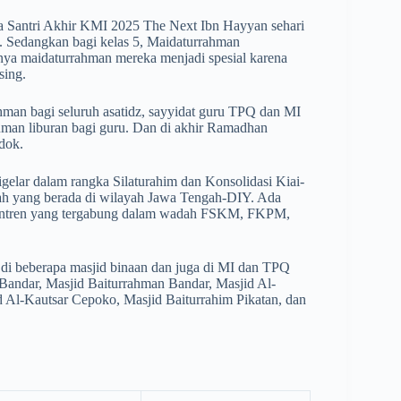
sa Santri Akhir KMI 2025 The Next Ibn Hayyan sehari
 Sedangkan bagi kelas 5, Maidaturrahman
unya maidaturrahman mereka menjadi spesial karena
sing.
hman bagi seluruh asatidz, sayyidat guru TPQ dan MI
man liburan bagi guru. Dan di akhir Ramadhan
dok.
gelar dalam rangka Silaturahim dan Konsolidasi Kiai-
ah yang berada di wilayah Jawa Tengah-DIY. Ada
pesantren yang tergabung dalam wadah FSKM, FKPM,
 di beberapa masjid binaan dan juga di MI dan TPQ
 Bandar, Masjid Baiturrahman Bandar, Masjid Al-
d Al-Kautsar Cepoko, Masjid Baiturrahim Pikatan, dan