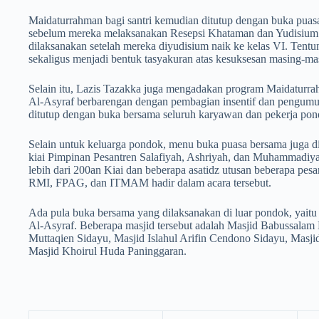
Maidaturrahman bagi santri kemudian ditutup dengan buka pua
sebelum mereka melaksanakan Resepsi Khataman dan Yudisium.
dilaksanakan setelah mereka diyudisium naik ke kelas VI. Tent
sekaligus menjadi bentuk tasyakuran atas kesuksesan masing-ma
Selain itu, Lazis Tazakka juga mengadakan program Maidaturra
Al-Asyraf berbarengan dengan pembagian insentif dan pengumu
ditutup dengan buka bersama seluruh karyawan dan pekerja pon
Selain untuk keluarga pondok, menu buka puasa bersama juga di
kiai Pimpinan Pesantren Salafiyah, Ashriyah, dan Muhammadiy
lebih dari 200an Kiai dan beberapa asatidz utusan beberapa 
RMI, FPAG, dan ITMAM hadir dalam acara tersebut.
Ada pula buka bersama yang dilaksanakan di luar pondok, yaitu
Al-Asyraf. Beberapa masjid tersebut adalah Masjid Babussalam
Muttaqien Sidayu, Masjid Islahul Arifin Cendono Sidayu, Masji
Masjid Khoirul Huda Paninggaran.