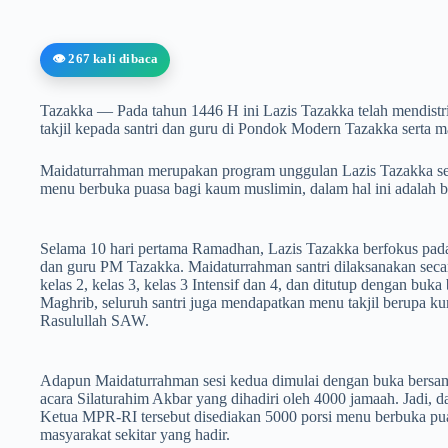
👁️ 267 kali dibaca
Tazakka — Pada tahun 1446 H ini Lazis Tazakka telah mendistr
takjil kepada santri dan guru di Pondok Modern Tazakka serta m
Maidaturrahman merupakan program unggulan Lazis Tazakka se
menu berbuka puasa bagi kaum muslimin, dalam hal ini adalah ba
Selama 10 hari pertama Ramadhan, Lazis Tazakka berfokus pada d
dan guru PM Tazakka. Maidaturrahman santri dilaksanakan secara 
kelas 2, kelas 3, kelas 3 Intensif dan 4, dan ditutup dengan buk
Maghrib, seluruh santri juga mendapatkan menu takjil berupa ku
Rasulullah SAW.
Adapun Maidaturrahman sesi kedua dimulai dengan buka bersama 
acara Silaturahim Akbar yang dihadiri oleh 4000 jamaah. Jadi, 
Ketua MPR-RI tersebut disediakan 5000 porsi menu berbuka puasa
masyarakat sekitar yang hadir.