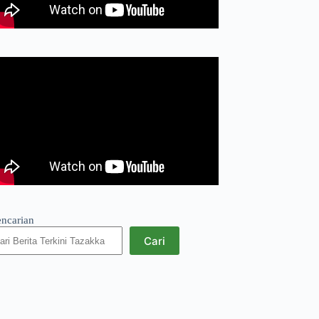
encarian
Cari