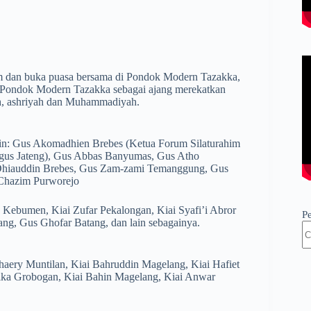
him dan buka puasa bersama di Pondok Modern Tazakka,
di Pondok Modern Tazakka sebagai ajang merekatkan
yah, ashriyah dan Muhammadiyah.
ain: Gus Akomadhien Brebes (Ketua Forum Silaturahim
agus Jateng), Gus Abbas Banyumas, Gus Atho
Dhiauddin Brebes, Gus Zam-zami Temanggung, Gus
Chazim Purworejo
h Kebumen, Kiai Zufar Pekalongan, Kiai Syafi’i Abror
P
ang, Gus Ghofar Batang, dan lain sebagainya.
uhaery Muntilan, Kiai Bahruddin Magelang, Kiai Hafiet
Fika Grobogan, Kiai Bahin Magelang, Kiai Anwar