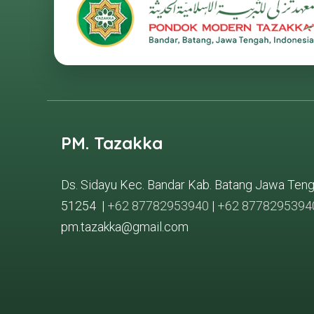
PM. Tazakka
Ds. Sidayu Kec. Bandar Kab. Batang Jawa Ten
51254 |
+62 87782953940
|
+62 8778295394
pm.tazakka@gmail.com