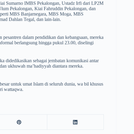
iai Sumarno IMBS Pekalongan, Ustadz Irfi dari LP2M
Ulum Pekalongan, Kiai Fahruddin Pekalongan, dan
seperti MBS Banjarnegara, MBS Moga, MBS
 Dahlan Tegal, dan lain-lain.
n pesantren dalam pendidikan dan kebangsaan, mereka
informal berlangsung hingga pukul 23.00, diselingi
kka didedikasikan sebagai jembatan komunikasi antar
h dan ukhuwah ma’hadiyyah diantara mereka.
sar untuk umat Islam di seluruh dunia, wa bil khusus
ri wattaqwa.