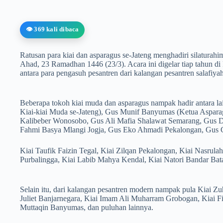
👁️ 369 kali dibaca
Ratusan para kiai dan asparagus se-Jateng menghadiri silatura
Ahad, 23 Ramadhan 1446 (23/3). Acara ini digelar tiap tahun 
antara para pengasuh pesantren dari kalangan pesantren salafi
Beberapa tokoh kiai muda dan asparagus nampak hadir antara l
Kiai-kiai Muda se-Jateng), Gus Munif Banyumas (Ketua Aspar
Kalibeber Wonosobo, Gus Ali Mafia Shalawat Semarang, Gus 
Fahmi Basya Mlangi Jogja, Gus Eko Ahmadi Pekalongan, Gus 
Kiai Taufik Faizin Tegal, Kiai Zilqan Pekalongan, Kiai Nasrula
Purbalingga, Kiai Labib Mahya Kendal, Kiai Natori Bandar Bat
Selain itu, dari kalangan pesantren modern nampak pula Kiai Z
Juliet Banjarnegara, Kiai Imam Ali Muharram Grobogan, Kiai 
Muttaqin Banyumas, dan puluhan lainnya.