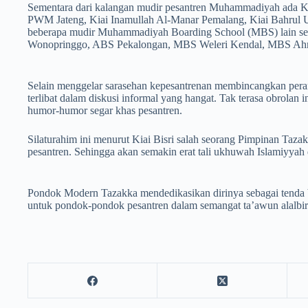
Sementara dari kalangan mudir pesantren Muhammadiyah ada K
PWM Jateng, Kiai Inamullah Al-Manar Pemalang, Kiai Bahrul 
beberapa mudir Muhammadiyah Boarding School (MBS) lain 
Wonopringgo, ABS Pekalongan, MBS Weleri Kendal, MBS Ahmad
Selain menggelar sarasehan kepesantrenan membincangkan pera
terlibat dalam diskusi informal yang hangat. Tak terasa obrolan 
humor-humor segar khas pesantren.
Silaturahim ini menurut Kiai Bisri salah seorang Pimpinan Taza
pesantren. Sehingga akan semakin erat tali ukhuwah Islamiyya
Pondok Modern Tazakka mendedikasikan dirinya sebagai tenda be
untuk pondok-pondok pesantren dalam semangat ta’awun alalbir