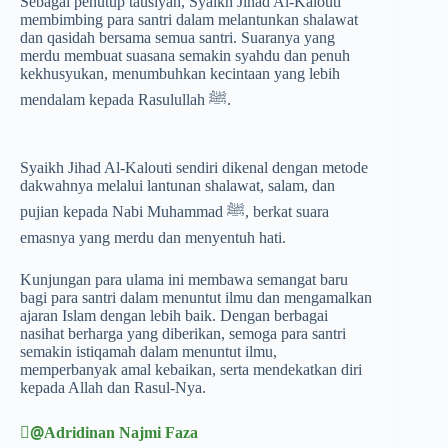
Sebagai penutup tausiyah, Syaikh Jihad Al-Kalouti
membimbing para santri dalam melantunkan shalawat
dan qasidah bersama semua santri. Suaranya yang
merdu membuat suasana semakin syahdu dan penuh
kekhusyukan, menumbuhkan kecintaan yang lebih
mendalam kepada Rasulullah ﷺ.
Syaikh Jihad Al-Kalouti sendiri dikenal dengan metode
dakwahnya melalui lantunan shalawat, salam, dan
pujian kepada Nabi Muhammad ﷺ, berkat suara
emasnya yang merdu dan menyentuh hati.
Kunjungan para ulama ini membawa semangat baru
bagi para santri dalam menuntut ilmu dan mengamalkan
ajaran Islam dengan lebih baik. Dengan berbagai
nasihat berharga yang diberikan, semoga para santri
semakin istiqamah dalam menuntut ilmu,
memperbanyak amal kebaikan, serta mendekatkan diri
kepada Allah dan Rasul-Nya.
@ِAdridinan Najmi Faza