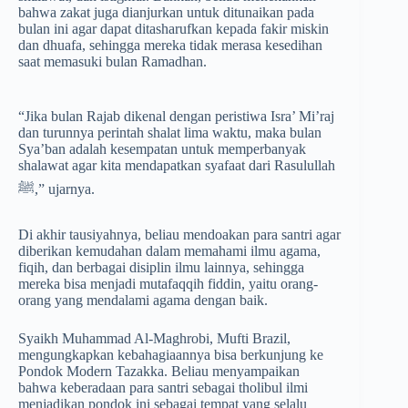
bahwa zakat juga dianjurkan untuk ditunaikan pada
bulan ini agar dapat ditasharufkan kepada fakir miskin
dan dhuafa, sehingga mereka tidak merasa kesedihan
saat memasuki bulan Ramadhan.
“Jika bulan Rajab dikenal dengan peristiwa Isra’ Mi’raj
dan turunnya perintah shalat lima waktu, maka bulan
Sya’ban adalah kesempatan untuk memperbanyak
shalawat agar kita mendapatkan syafaat dari Rasulullah
ﷺ,” ujarnya.
Di akhir tausiyahnya, beliau mendoakan para santri agar
diberikan kemudahan dalam memahami ilmu agama,
fiqih, dan berbagai disiplin ilmu lainnya, sehingga
mereka bisa menjadi mutafaqqih fiddin, yaitu orang-
orang yang mendalami agama dengan baik.
Syaikh Muhammad Al-Maghrobi, Mufti Brazil,
mengungkapkan kebahagiaannya bisa berkunjung ke
Pondok Modern Tazakka. Beliau menyampaikan
bahwa keberadaan para santri sebagai tholibul ilmi
menjadikan pondok ini sebagai tempat yang selalu