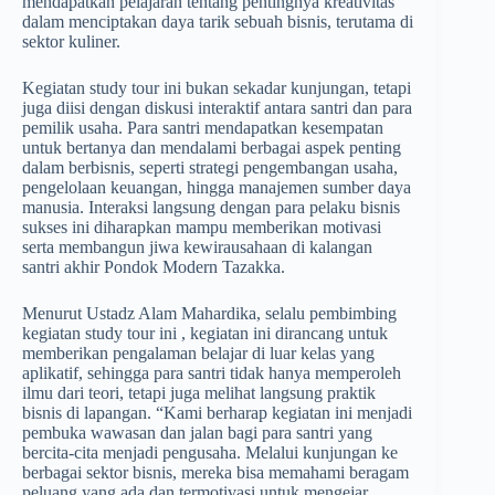
mendapatkan pelajaran tentang pentingnya kreativitas
dalam menciptakan daya tarik sebuah bisnis, terutama di
sektor kuliner.
Kegiatan study tour ini bukan sekadar kunjungan, tetapi
juga diisi dengan diskusi interaktif antara santri dan para
pemilik usaha. Para santri mendapatkan kesempatan
untuk bertanya dan mendalami berbagai aspek penting
dalam berbisnis, seperti strategi pengembangan usaha,
pengelolaan keuangan, hingga manajemen sumber daya
manusia. Interaksi langsung dengan para pelaku bisnis
sukses ini diharapkan mampu memberikan motivasi
serta membangun jiwa kewirausahaan di kalangan
santri akhir Pondok Modern Tazakka.
Menurut Ustadz Alam Mahardika, selalu pembimbing
kegiatan study tour ini , kegiatan ini dirancang untuk
memberikan pengalaman belajar di luar kelas yang
aplikatif, sehingga para santri tidak hanya memperoleh
ilmu dari teori, tetapi juga melihat langsung praktik
bisnis di lapangan. “Kami berharap kegiatan ini menjadi
pembuka wawasan dan jalan bagi para santri yang
bercita-cita menjadi pengusaha. Melalui kunjungan ke
berbagai sektor bisnis, mereka bisa memahami beragam
peluang yang ada dan termotivasi untuk mengejar