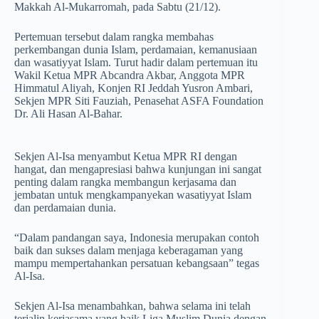
Makkah Al-Mukarromah, pada Sabtu (21/12).
Pertemuan tersebut dalam rangka membahas
perkembangan dunia Islam, perdamaian, kemanusiaan
dan wasatiyyat Islam. Turut hadir dalam pertemuan itu
Wakil Ketua MPR Abcandra Akbar, Anggota MPR
Himmatul Aliyah, Konjen RI Jeddah Yusron Ambari,
Sekjen MPR Siti Fauziah, Penasehat ASFA Foundation
Dr. Ali Hasan Al-Bahar.
Sekjen Al-Isa menyambut Ketua MPR RI dengan
hangat, dan mengapresiasi bahwa kunjungan ini sangat
penting dalam rangka membangun kerjasama dan
jembatan untuk mengkampanyekan wasatiyyat Islam
dan perdamaian dunia.
“Dalam pandangan saya, Indonesia merupakan contoh
baik dan sukses dalam menjaga keberagaman yang
mampu mempertahankan persatuan kebangsaan” tegas
Al-Isa.
Sekjen Al-Isa menambahkan, bahwa selama ini telah
terjalin kerjasama yang baik Liga Muslim Dunia dengan