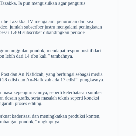
Tazakka. Ia pun mengusulkan agar pengurus
uTube Tazakka TV mengalami penurunan dari sisi
ideo, jumlah subscriber justru mengalami peningkatan
besar 1.404 subscriber dibandingkan periode
rogram unggulan pondok, mendapat respon positif dari
 lebih dari 14 ribu kali,” tambahnya.
 Post dan An-Nafidzah, yang berfungsi sebagai media
pai 28 edisi dan An-Nafidzah ada 17 edisi”, pungkasnya.
 masa kepengurusannya, seperti keterbatasan sumber
 desain grafis, serta masalah teknis seperti koneksi
ngaruhi proses editing.
kuat kaderisasi dan meningkatkan produksi konten,
kembangan pondok,” ungkapnya.