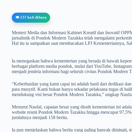
👁️ 257 kali dibaca
Menteri Media dan Informasi Kabinet Kreatif dan Inovatif O
jurnalistik di Pondok Modern Tazakka telah mengalami perkemb
Hal itu ia sampaikan saat membacakan LPJ Kementeriannya, Sab
Ia menegaskan bahwa kementerian yang berada di bawah kepemi
berbagai platform media pondok, mulai dari YouTube, Instagram
menjadi jendela informasi bagi seluruh civitas Pondok Modern 
“Keberhasilan yang kami capai ini adalah hasil dari dedikasi da
para musyrif. Kami bukan hanya sekadar pelaksana tugas di balik
mendukung visi besar Pondok Modern Tazakka,” ungkap Naufal
Menurut Naufal, capaian besar yang diraih kementerian ini adal
website resmi Pondok Modern Tazakka hingga mencapai 97,5%. D
jumlahnya menjadi 158 berita.
Ia pun menjelaskan bahwa berita yang paling banyak diminati, me