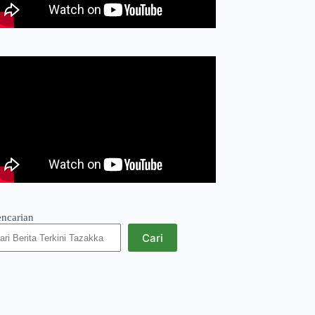
encarian
Cari