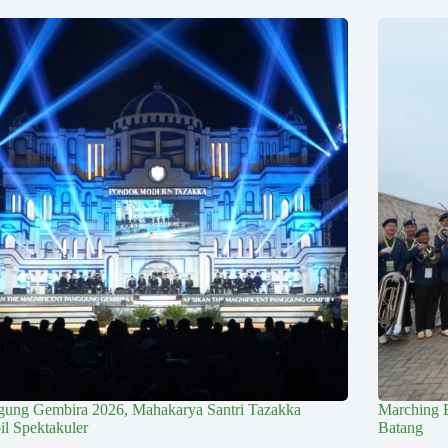
gung Gembira 2026, Mahakarya Santri Tazakka
Marching 
l Spektakuler
Batang