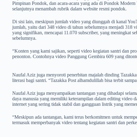
Pimpinan Pondok, dan acara-acara yang ada di Pondok Modern 
selanjutnya menambah rubrik dalam website resmi pondok.
Di sisi lain, meskipun jumlah video yang diunggah di kanal Yo
jumlah, yaitu dari 348 video di tahun sebelumnya menjadi 318 v
yang signifikan, mencapai 11.070 subscriber, yang meningkat se
sebelumnya.
“Konten yang kami sajikan, seperti video kegiatan santri dan p
penonton. Contohnya video Panggung Gembira 609 yang ditonton
Naufal Aziz juga menyoroti penerbitan majalah dinding Tazakka
literasi bagi santri. “Tazakka Post alhamdulillah bisa terbit sam
Naufal Aziz juga menyampaikan tantangan yang dihadapi selama
daya manusia yang memiliki keterampilan dalam editing video dan
internet yang sering tidak stabil dan gangguan listrik yang meme
“Meskipun ada tantangan, kami terus berkomitmen untuk memper
termasuk memperbanyak video tentang kegiatan santri dan per