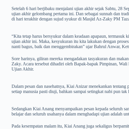
Setelah 6 hari berjibaku menjalani ujian akhir sejak Sabtu, 28 S
ujian akhir gelombang pertama ini. Dan sebagai sunnah dan tradis
di hari terakhir dengan sujud syukur di Masjid Az-Zaky PM Taz
“Kita tetap harus bersyukur dalam keadaan apapaun, termasuk k
ujian akhir ini. Maka, kesyukuran itu kita lakukan dengan prose
nanti bagus, baik dan menggembirakan” ujar Bahrul Anwar, Ket
Sore harinya, giliran mereka mengadakan tasyakuran dan makan
Zaky. Acara tersebut dihadiri oleh Bapak-bapak Pimpinan, Wali k
Ujian Akhir.
Dalam pesan dan nasehatnya, Kiai Anizar menekankan tentang pe
setiap manusia pasti diuji, bahkan sampai setingkat nabi pun tak 
Sedangkan Kiai Anang menyampaikan pesan kepada seluruh sant
belajar dan seluruh usahanya dalam menghadapi ujian adalah un
Pada kesempatan malam itu, Kiai Anang juga sekaligus berpamit