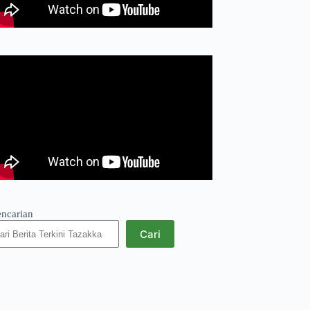
encarian
Cari