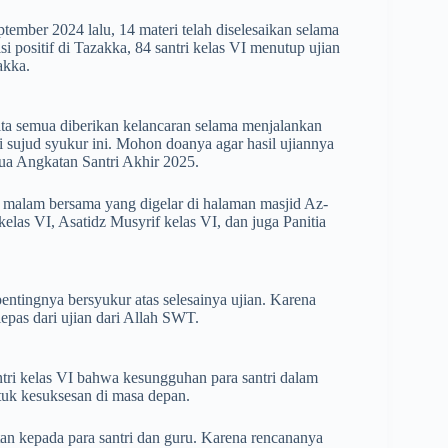
eptember 2024 lalu, 14 materi telah diselesaikan selama
i positif di Tazakka, 84 santri kelas VI menutup ujian
akka.
ita semua diberikan kelancaran selama menjalankan
si sujud syukur ini. Mohon doanya agar hasil ujiannya
ua Angkatan Santri Akhir 2025.
 malam bersama yang digelar di halaman masjid Az-
elas VI, Asatidz Musyrif kelas VI, dan juga Panitia
ntingnya bersyukur atas selesainya ujian. Karena
lepas dari ujian dari Allah SWT.
ri kelas VI bahwa kesungguhan para santri dalam
tuk kesuksesan di masa depan.
an kepada para santri dan guru. Karena rencananya