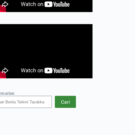
encarian
Cari