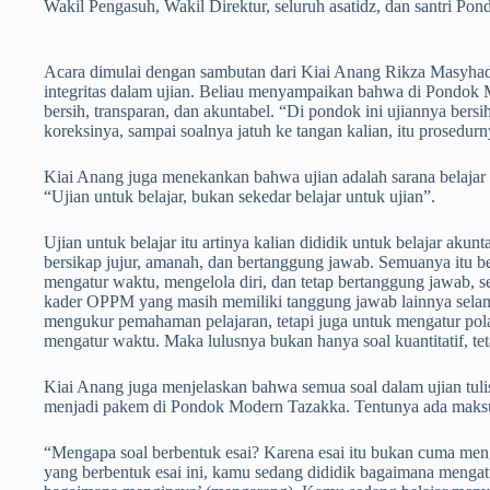
Wakil Pengasuh, Wakil Direktur, seluruh asatidz, dan santri P
Acara dimulai dengan sambutan dari Kiai Anang Rikza Masyhadi
integritas dalam ujian. Beliau menyampaikan bahwa di Pondok 
bersih, transparan, dan akuntabel. “Di pondok ini ujiannya bersi
koreksinya, sampai soalnya jatuh ke tangan kalian, itu prosedurny
Kiai Anang juga menekankan bahwa ujian adalah sarana belajar 
“Ujian untuk belajar, bukan sekedar belajar untuk ujian”.
Ujian untuk belajar itu artinya kalian dididik untuk belajar akunta
bersikap jujur, amanah, dan bertanggung jawab. Semuanya itu be
mengatur waktu, mengelola diri, dan tetap bertanggung jawab, s
kader OPPM yang masih memiliki tanggung jawab lainnya selama
mengukur pemahaman pelajaran, tetapi juga untuk mengatur pola
mengatur waktu. Maka lulusnya bukan hanya soal kuantitatif, tet
Kiai Anang juga menjelaskan bahwa semua soal dalam ujian tulis
menjadi pakem di Pondok Modern Tazakka. Tentunya ada maksud
“Mengapa soal berbentuk esai? Karena esai itu bukan cuma meng
yang berbentuk esai ini, kamu sedang dididik bagaimana mengat