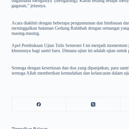
bagaimana menginsya’ (mengarang). Kamu sedang belajar menyus
gagasan,” jelasnya.
Acara diakhiri dengan beberapa pengumuman dan himbauan dari Pan
meninggalkan halaman Gedung Rabithah dengan semangat yang 
masing-masing.
Apel Pembukaan Ujian Tulis Semester I ini menjadi momentum p
khususnya bagi santri baru. Dimana ujian ini adalah ujian untuk
Semoga dengan keseriusan dan doa yang dipanjatkan, para santr
semoga Allah memberikan kemudahan dan kelancaran dalam uji
Tinggalkan Balasan