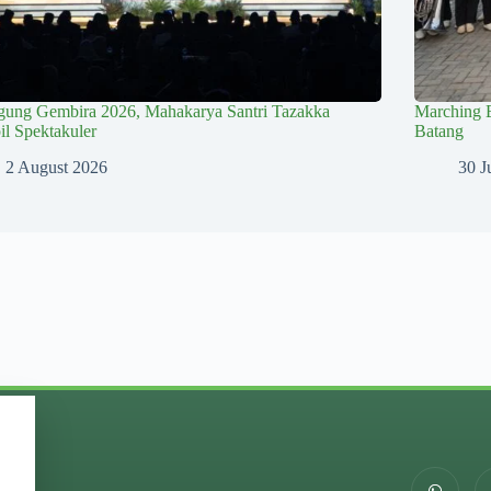
gung Gembira 2026, Mahakarya Santri Tazakka
Marching 
l Spektakuler
Batang
2 August 2026
30 J