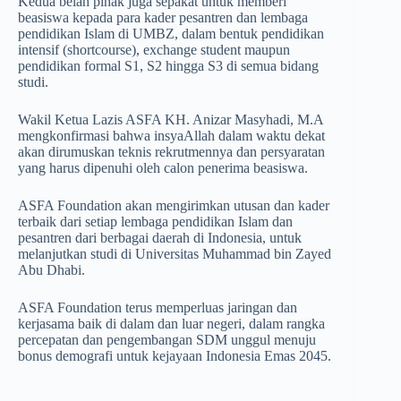
Kedua belah pihak juga sepakat untuk memberi
beasiswa kepada para kader pesantren dan lembaga
pendidikan Islam di UMBZ, dalam bentuk pendidikan
intensif (shortcourse), exchange student maupun
pendidikan formal S1, S2 hingga S3 di semua bidang
studi.
Wakil Ketua Lazis ASFA KH. Anizar Masyhadi, M.A
mengkonfirmasi bahwa insyaAllah dalam waktu dekat
akan dirumuskan teknis rekrutmennya dan persyaratan
yang harus dipenuhi oleh calon penerima beasiswa.
ASFA Foundation akan mengirimkan utusan dan kader
terbaik dari setiap lembaga pendidikan Islam dan
pesantren dari berbagai daerah di Indonesia, untuk
melanjutkan studi di Universitas Muhammad bin Zayed
Abu Dhabi.
ASFA Foundation terus memperluas jaringan dan
kerjasama baik di dalam dan luar negeri, dalam rangka
percepatan dan pengembangan SDM unggul menuju
bonus demografi untuk kejayaan Indonesia Emas 2045.