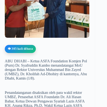
👁️ 305 kali dibaca
ABU DHABI – Ketua ASFA Foundation Komjen Pol
(Purn) Dr. Syafruddin Kambo menandatangai MoU
dengan Rektor Universitas Muhammad Bin Zayed
(UMBZ), Dr. Kholifah Ad-Dhohiry di kantornya, Abu
Dhabi, Kamis (1/8).
Penandatanganan disaksikan oleh para wakil rektor
UMBZ, Penasehat ASFA Foundatin Dr. Ali Hasan
Bahar, Ketua Dewan Pengawas Syariah Lazis ASFA
KH. Anang Rikza, Ph.D, Wakil Ketua Lazis ASFA