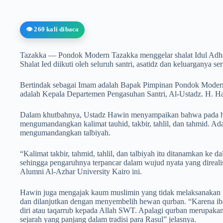
👁️ 260 kali dibaca
Tazakka — Pondok Modern Tazakka menggelar shalat Idul Adha
Shalat Ied diikuti oleh seluruh santri, asatidz dan keluarganya se
Bertindak sebagai Imam adalah Bapak Pimpinan Pondok Modern 
adalah Kepala Departemen Pengasuhan Santri, Al-Ustadz. H. Ha
Dalam khutbahnya, Ustadz Hawin menyampaikan bahwa pada hari
mengumandangkan kalimat tauhid, takbir, tahlil, dan tahmid. Ad
mengumandangkan talbiyah.
“Kalimat takbir, tahmid, tahlil, dan talbiyah itu ditanamkan ke 
sehingga pengaruhnya terpancar dalam wujud nyata yang direali
Alumni Al-Azhar University Kairo ini.
Hawin juga mengajak kaum muslimin yang tidak melaksanakan ib
dan dilanjutkan dengan menyembelih hewan qurban. “Karena i
diri atau taqarrub kepada Allah SWT. Apalagi qurban merupakan
sejarah yang panjang dalam tradisi para Rasul” jelasnya.