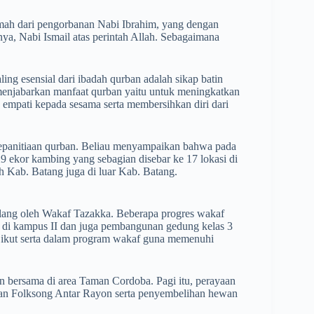
kmah dari pengorbanan Nabi Ibrahim, yang dengan
nya, Nabi Ismail atas perintah Allah. Sebagaimana
ng esensial dari ibadah qurban adalah sikap batin
 menjabarkan manfaat qurban yaitu untuk meningkatkan
empati kepada sesama serta membersihkan diri dari
kepanitiaan qurban. Beliau menyampaikan bahwa pada
9 ekor kambing yang sebagian disebar ke 17 lokasi di
h Kab. Batang juga di luar Kab. Batang.
alang oleh Wakaf Tazakka. Beberapa progres wakaf
 di kampus II dan juga pembangunan gedung kelas 3
k ikut serta dalam program wakaf guna memenuhi
an bersama di area Taman Cordoba. Pagi itu, perayaan
an Folksong Antar Rayon serta penyembelihan hewan