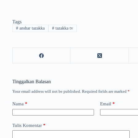
Tags
#
anshar tazakka
#
tazakka tv
Tinggalkan Balasan
Your email address will not be published.
Required fields are marked
*
Nama
*
Email
*
Tulis Komentar
*