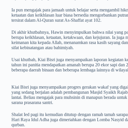
Ia pun mengajak para jamaah untuk belajar serta mengambil hi
ketaatan dan keikhlasan luar biasa bersedia mengorbankan putra
tersirat dalam Al-Quran surat As-Shaffat ayat 102.
Di akhir khutbahnya, Hawin menyimpulkan bahwa nilai yang pali
berupa keikhlasan, ketaatan, ketakwaan, dan kejujuran. Ia juga
keimanan kita kepada Allah, menanamkan rasa kasih sayang dan 
sifat kebinatangan atau bahimiyah.
Usai khutbah, Kiai Bisri juga menyampaikan laporan kegiatan 
tahun ini panitia mendapatkan amanah berupa 20 ekor sapi dan 2
beberapa daerah binaan dan beberapa lembaga lainnya di wilaya
Kiai Bisri juga menyampaikan progres gerakan wakaf yang dig
yang sedang berjalan adalah pembangunan Masjid Syaikh Rajab
lantai. Beliau mengajak para muhsinin di manapun berada untu
sarana prasarana santri.
Shalat Ied pagi itu kemudian ditutup dengan ramah tamah sarap
Hari Raya Idul Adha juga dimeriahkan dengan Lomba Nasyid d
qurban.