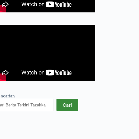
encarian
Cari