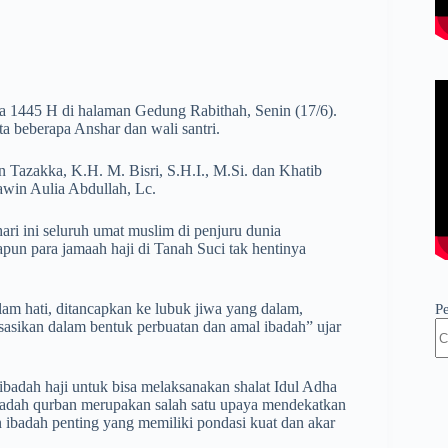
 1445 H di halaman Gedung Rabithah, Senin (17/6).
rta beberapa Anshar dan wali santri.
Tazakka, K.H. M. Bisri, S.H.I., M.Si. dan Khatib
win Aulia Abdullah, Lc.
 ini seluruh umat muslim di penjuru dunia
apun para jamaah haji di Tanah Suci tak hentinya
dalam hati, ditancapkan ke lubuk jiwa yang dalam,
P
sasikan dalam bentuk perbuatan dan amal ibadah” ujar
adah haji untuk bisa melaksanakan shalat Idul Adha
badah qurban merupakan salah satu upaya mendekatkan
 ibadah penting yang memiliki pondasi kuat dan akar