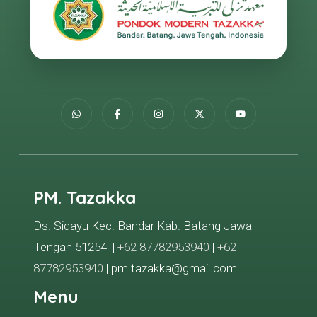
PM. Tazakka
Ds. Sidayu Kec. Bandar Kab. Batang Jawa
Tengah 51254 |
+62 87782953940
|
+62
87782953940
| pm.tazakka@gmail.com
Menu