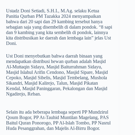
Ustadz Doni Setiadi, S.H.I., M.Ag. selaku Ketua
Panitia Qurban PM Tazakka 2024 menyampaikan
bahwa dari 20 sapi dan 29 kambing tersebut hanya
sebagian saja yang disembelih di dalam pondok. “8 sapi
dan 9 kambing yang kita sembelih di pondok, lainnya
kita distribusikan ke daerah dan lembaga lain” jelas Ust
Doni.
Ust Doni menyebutkan bahwa daerah binaan yang
mendapatkan distribusi hewan qurban adalah Masjid
Al-Muttaqin Sidayu, Masjid Baiturrahman Sidayu,
Masjid Islahul Arifin Cendono, Masjid Sipare, Masjid
Cepoko, Masjid Sibelis, Masjid Tembelang, Mushola
Sikandri, Masjid Kalirejo, Talun, Masjid Pikatan
Kendal, Masjid Paninggaran, Pekalongan dan Masjid
Ngadirejo, Reban.
Selain itu ada beberapa lembaga seperti PP Mundzirul
Qoum Bogor, PP At-Tauhid Muntilan Magelang, PAS
Baitul Quran Ponorogo, PP Al-Islah Tombo, PP Nasrul
Huda Pesanggrahan, dan Majelis Al-Birru Bogor.