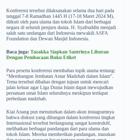
Konferensi tersebut dilaksanakan selama dua hari pada
tanggal 7-8 Ramadhan 1445 H (17-18 Maret 2024 M),
diikuti oleh para ulama dan tokoh Islam dari berbagai
negara di seluruh penjuru dunia. H. Syafruddin menjadi
salah satu undangan dari Indonesia mewakili ASFA
Foundation dan Dewan Masjid Indonesia.
Baca juga:
Tazakka Siapkan Santrinya Liburan
Dengan Pembacaan Buku Etiket
Para peserta konferensi membahas topik utama tentang:
“Membangun Jembatan Antar Madzhab dalam Islam”.
Tema tersebut dibahas dengan tujuan untuk mencari
jalan keluar agar Liga Dunia Islam dapat mewujudkan
persatuan umat Islam seluruhnya meskipun terdapat
perbedaan madzhab.
Kiai Anang pun menuturkan dalam akun instagramnya
bahwa diskusi yang dibangun dalam konferensi tingkat
Internasional tersebut berlangsung sangat konstruktif,
melibatkan berbagai pandangan dari para ulama dan
tokoh Islam. Mereka memberikan pandangan, masukan
dan gagasan-gagasan besar tentang persatuan umat