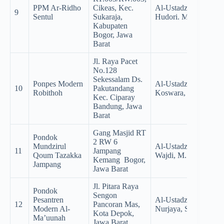
PPM Ar-Ridho
Cikeas, Kec.
Al-Ustadz KH. Ir.
9
Sentul
Sukaraja,
Hudori. MSc.
Kabupaten
Bogor, Jawa
Barat
Jl. Raya Pacet
No.128
Sekessalam Ds.
Ponpes Modern
Al-Ustadz KH.
10
Pakutandang
Robithoh
Koswara, S.P
Kec. Ciparay
Bandung, Jawa
Barat
Gang Masjid RT
Pondok
2 RW 6
Mundzirul
Al-Ustadz Farid
11
Jampang
Qoum Tazakka
Wajdi, M.S.I.
Kemang Bogor,
Jampang
Jawa Barat
Jl. Pitara Raya
Pondok
Sengon
Pesantren
Al-Ustadz KH.
12
Pancoran Mas,
Modern Al-
Nurjaya, S.Ag.
Kota Depok,
Ma’uunah
Jawa Barat