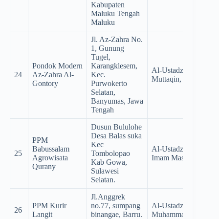
Kabupaten
Maluku Tengah
Maluku
Jl. Az-Zahra No.
1, Gunung
Tugel,
Pondok Modern
Karangklesem,
Al-Ustadz Anwar
24
Az-Zahra Al-
Kec.
Muttaqin, M.Pd
Gontory
Purwokerto
Selatan,
Banyumas, Jawa
Tengah
Dusun Bululohe
Desa Balas suka
PPM
Kec
Babussalam
Al-Ustadz KH.
25
Tombolopao
Agrowisata
Imam Masrudi
Kab Gowa,
Qurany
Sulawesi
Selatan.
Jl.Anggrek
PPM Kurir
no.77, sumpang
Al-Ustadz
26
Langit
binangae, Barru.
Muhammad Taqdir