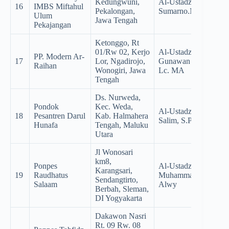
Kedungwuni,
Al-Ustadz Dr.
16
IMBS Miftahul
Pekalongan,
Sumarno.M.Pd.I
Ulum
Jawa Tengah
Pekajangan
Ketonggo, Rt
01/Rw 02, Kerjo
Al-Ustadz KH. Dr.
PP. Modern Ar-
17
Lor, Ngadirojo,
Gunawan Setya Adi,
Raihan
Wonogiri, Jawa
Lc. MA
Tengah
Ds. Nurweda,
Pondok
Kec. Weda,
Al-Ustadz Anas
18
Pesantren Darul
Kab. Halmahera
Salim, S.Pd.I.
Hunafa
Tengah, Maluku
Utara
Jl Wonosari
km8,
Ponpes
Al-Ustadz KH.
Karangsari,
19
Raudhatus
Muhammad Wahidan
Sendangtirto,
Salaam
Alwy
Berbah, Sleman,
DI Yogyakarta
Dakawon Nasri
Rt. 09 Rw. 08