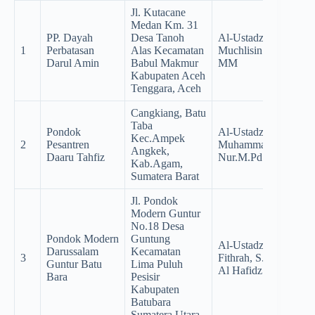
Jl. Kutacane
Medan Km. 31
PP. Dayah
Desa Tanoh
Al-Ustadz Drs. H.
1
Perbatasan
Alas Kecamatan
Muchlisin Desky,
Darul Amin
Babul Makmur
MM
Kabupaten Aceh
Tenggara, Aceh
Cangkiang, Batu
Taba
Pondok
Al-Ustadz
Kec.Ampek
2
Pesantren
Muhammad
Angkek,
Daaru Tahfiz
Nur.M.Pd
Kab.Agam,
Sumatera Barat
Jl. Pondok
Modern Guntur
No.18 Desa
Pondok Modern
Guntung
Al-Ustadz Aidil
Darussalam
Kecamatan
3
Fithrah, S.Pd, MA.
Guntur Batu
Lima Puluh
Al Hafidz
Bara
Pesisir
Kabupaten
Batubara
Sumatera Utara.