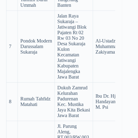
Ummah
Banten
Jalan Raya
Sukaraja –
Jatiwangi Blok
Pajaten Rt 02
Rw 03 No 20
Pondok Modern
Al-Ustadz
Desa Sukaraja
7
Darussalam
Muhammad
Kulon
Sukaraja
Zakiyaman, M.Pd.I
Kecamatan
Jatiwangi
Kabupaten
Majalengka
Jawa Barat
Dukuh Zamrud
Kelurahan
Ibu Dr. Hj. Tutut
Rumah Tahfidz
Padurenan
8
Handayani, S. Psi.,
Matahati
Kec. Mustika
M. Psi
Jaya Kita Bekasi
Jawa Barat
Jl. Parung
Aleng,
RT.003/RW.003,