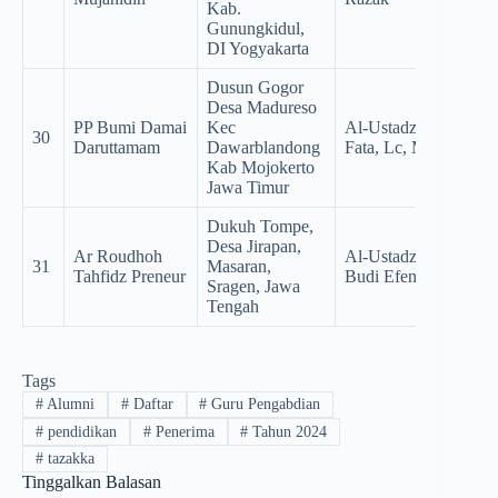
Kab.
Gunungkidul,
DI Yogyakarta
Dusun Gogor
Desa Madureso
PP Bumi Damai
Kec
Al-Ustadz Khoirul
30
Daruttamam
Dawarblandong
Fata, Lc, M.pd
Kab Mojokerto
Jawa Timur
Dukuh Tompe,
Desa Jirapan,
Ar Roudhoh
Al-Ustadz Irwan
31
Masaran,
Tahfidz Preneur
Budi Efendi
Sragen, Jawa
Tengah
Tags
#
Alumni
#
Daftar
#
Guru Pengabdian
#
pendidikan
#
Penerima
#
Tahun 2024
#
tazakka
Tinggalkan Balasan