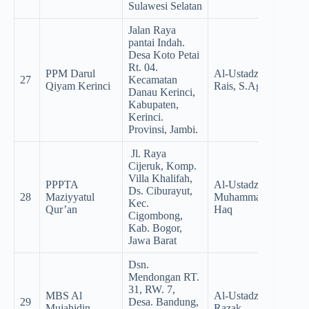
Sulawesi Selatan
Jalan Raya
pantai Indah.
Desa Koto Petai
Rt. 04.
PPM Darul
Al-Ustadz H. Ahmad
27
Kecamatan
Qiyam Kerinci
Rais, S.Ag., M.Pd.I
Danau Kerinci,
Kabupaten,
Kerinci.
Provinsi, Jambi.
Jl. Raya
Cijeruk, Komp.
Villa Khalifah,
PPPTA
Al-Ustadz Ust.
Ds. Ciburayut,
28
Maziyyatul
Muhammad Zia Ul
Kec.
Qur’an
Haq
Cigombong,
Kab. Bogor,
Jawa Barat
Dsn.
Mendongan RT.
31, RW. 7,
MBS Al
Al-Ustadz Abdul
29
Desa. Bandung,
Mujahidin
Razak