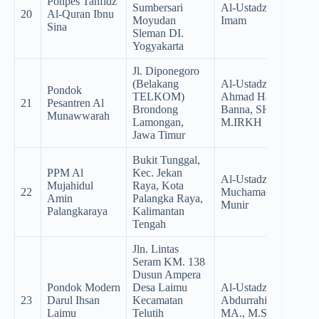
Ponpes Tahfidz
Sumbersari
Al-Ustadz Khairul
20
Al-Quran Ibnu
Moyudan
Imam
Sina
Sleman DI.
Yogyakarta
Jl. Diponegoro
(Belakang
Al-Ustadz KH.
Pondok
TELKOM)
Ahmad Hasan Al
21
Pesantren Al
Brondong
Banna, SHI,
Munawwarah
Lamongan,
M.IRKH
Jawa Timur
Bukit Tunggal,
PPM Al
Kec. Jekan
Al-Ustadz KH.
Mujahidul
Raya, Kota
22
Muchamad Wildanul
Amin
Palangka Raya,
Munir
Palangkaraya
Kalimantan
Tengah
Jln. Lintas
Seram KM. 138
Dusun Ampera
Pondok Modern
Desa Laimu
Al-Ustadz Dr. KH.
23
Darul Ihsan
Kecamatan
Abdurrahim Yapono,
Laimu
Telutih
MA., M.Sc.