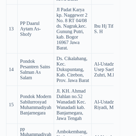
Jl Padat Karya
kp. Naggewer 2
No. 8 RT 04/08
PP Daarul
ds. Nagrak,kec.
Ibu Hj Tifa Sa’diyah
13
Aytam As-
Gunung Putri,
S. H
Shofy
kab. Bogor
16967 Jawa
Barat.
Ds. Cikalahang,
Pondok
Kec.
Al-Ustadz Dr. KH.
Pesantren Sains
14
Dukupuntang,
Usep Saefuddin
Salman As
Kab. Cirebon,
Zuhri, M.Pd.I
Salam
Prov. Jawa Barat
Jl. KH. Ahmad
Pondok Modern
Dahlan no.52
Sabilurrosyad
Wanadadi Kec.
Al-Ustadz Arif
15
Muhammadiyah
Wanadadi kab.
Riyadi, M.Pd
Banjarnegara
Banjarnegara,
Jawa Tengah
pp
Ambokembang,
Muhammadiyah