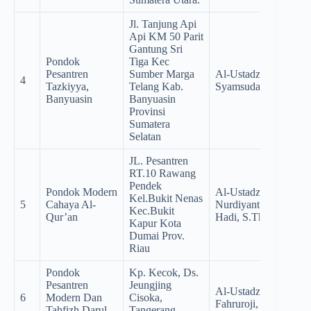
Jl. Tanjung Api
Api KM 50 Parit
Gantung Sri
Pondok
Tiga Kec
Pesantren
Sumber Marga
Al-Ustadz
4
Tazkiyya,
Telang Kab.
Syamsudari, S.Pd
Banyuasin
Banyuasin
Provinsi
Sumatera
Selatan
JL. Pesantren
RT.10 Rawang
Pendek
Pondok Modern
Al-Ustadz
Kel.Bukit Nenas
5
Cahaya Al-
Nurdiyanto Khusnia
Kec.Bukit
Qur’an
Hadi, S.Th.I, M.Pd.I
Kapur Kota
Dumai Prov.
Riau
Pondok
Kp. Kecok, Ds.
Pesantren
Jeungjing
Al-Ustadz Dr. KH.
6
Modern Dan
Cisoka,
Fahruroji, Lc, MA
Tahfizh Darul
Tangerang