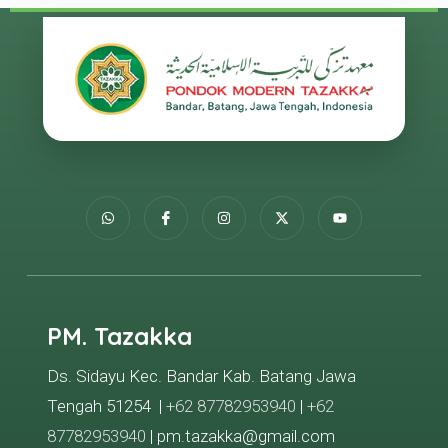
PM. Tazakka
Ds. Sidayu Kec. Bandar Kab. Batang Jawa
Tengah 51254 |
+62 87782953940
|
+62
87782953940
| pm.tazakka@gmail.com