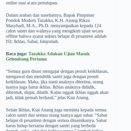
online usai acara penutupan.
Dalam arahan dan nasehatnya, Bapak Pimpinan
Pondok Modern Tazakka, K.H. Anang Rikza
Masyhadi, M.A., Ph.D. menyampaikan kepada 124
calon santri dan walinya yang mengikuti ujian secara
offline bahwa syarat sukses belajar di pesantren adalah
ISI; Ikhlas, Sabar, Istiqomah.
Baca juga:
Tazakka Adakan Ujian Masuk
Gelombang Pertama
“Semua guru disini mengajar dengan penuh keikhlasan,
mengawal dan mendidik santri juga dengan penuh
keikhlasan. Maka, jika nanti anaknya diterima, orang
tuanya juga harus ikhlas. Ikhlas anaknya dididik,
dibentuk, diajar, dilatih. Kalau nggak ikhlas nggak akan
jadi, tidak pernah berhasil,” jelas Kiai Anang.
Selain Ikhlas, Kiai Anang juga meminta kepada semua
calon santri dan semua orang tuanya agar sabar. “Sabar
belajar di pesantren dengan semua dinamikanya. Sabar
harus hidup bersama dengan santri yang berbeda
daerah, suku, adat dan kebiasaannya,” tambah beliau.