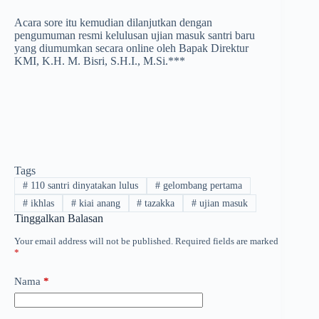
Acara sore itu kemudian dilanjutkan dengan
pengumuman resmi kelulusan ujian masuk santri baru
yang diumumkan secara online oleh Bapak Direktur
KMI, K.H. M. Bisri, S.H.I., M.Si.***
Tags
#
110 santri dinyatakan lulus
#
gelombang pertama
#
ikhlas
#
kiai anang
#
tazakka
#
ujian masuk
Tinggalkan Balasan
Your email address will not be published.
Required fields are marked
*
Nama
*