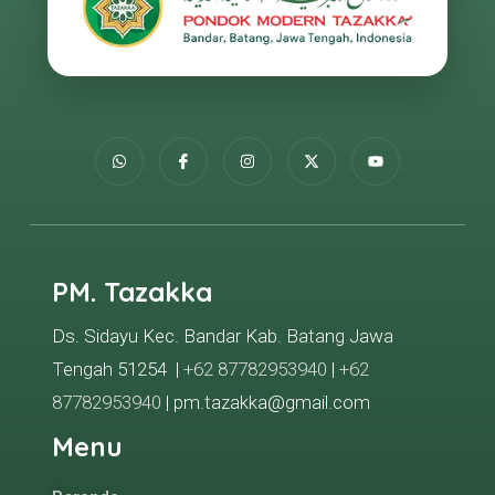
PM. Tazakka
Ds. Sidayu Kec. Bandar Kab. Batang Jawa
Tengah 51254 |
+62 87782953940
|
+62
87782953940
| pm.tazakka@gmail.com
Menu