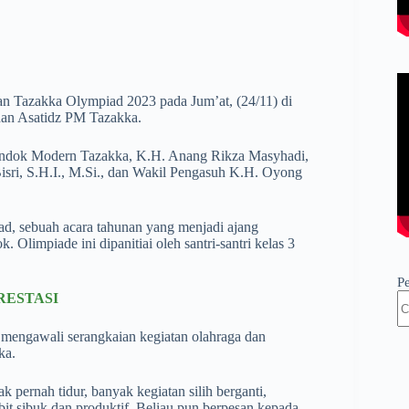
Tazakka Olympiad 2023 pada Jum’at, (24/11) di
 dan Asatidz PM Tazakka.
Pondok Modern Tazakka, K.H. Anang Rikza Masyhadi,
sri, S.H.I., M.Si., dan Wakil Pengasuh K.H. Oyong
d, sebuah acara tahunan yang menjadi ajang
 Olimpiade ini dipanitiai oleh santri-santri kelas 3
P
RESTASI
mengawali serangkaian kegiatan olahraga dan
ka.
ernah tidur, banyak kegiatan silih berganti,
it sibuk dan produktif. Beliau pun berpesan kepada