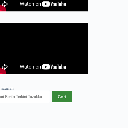
encarian
Cari