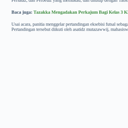
Persataz, dan Perbetaz yang memukau, dan ditutup dengan Tabloi
Baca juga:
Tazakka Mengadakan Perkajum Bagi Kelas 3 
Usai acara, panitia menggelar pertandingan eksebisi futsal sebag
Pertandingan tersebut diikuti oleh asatidz mutazawwij, mahasis