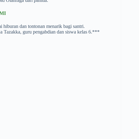
d Olahraga dari panitia.
KMI
ai hiburan dan tontonan menarik bagi santri.
wa Tazakka, guru pengabdian dan siswa kelas 6.***