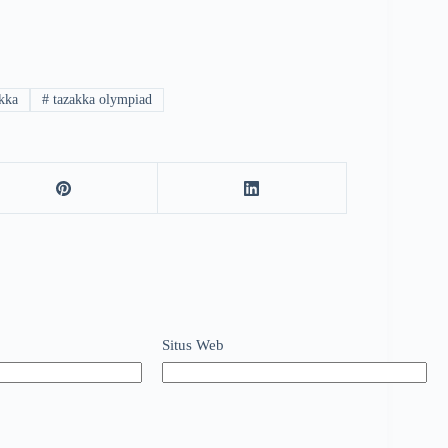
kka
#
tazakka olympiad
Situs Web