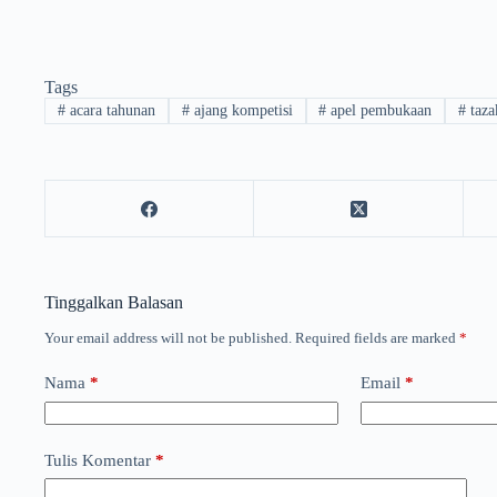
Tags
#
acara tahunan
#
ajang kompetisi
#
apel pembukaan
#
taza
Tinggalkan Balasan
Your email address will not be published.
Required fields are marked
*
Nama
*
Email
*
Tulis Komentar
*