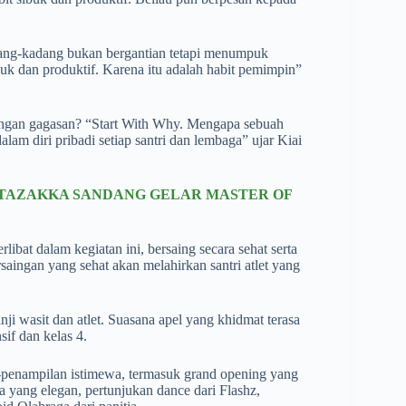
adang-kadang bukan bergantian tetapi menumpuk
uk dan produktif. Karena itu adalah habit pemimpin”
dengan gagasan? “Start With Why. Mengapa sebuah
alam diri pribadi setiap santri dan lembaga” ujar Kiai
 TAZAKKA SANDANG GELAR MASTER OF
rlibat dalam kegiatan ini, bersaing secara sehat serta
rsaingan yang sehat akan melahirkan santri atlet yang
i wasit dan atlet. Suasana apel yang khidmat terasa
sif dan kelas 4.
n-penampilan istimewa, termasuk grand opening yang
ang elegan, pertunjukan dance dari Flashz,