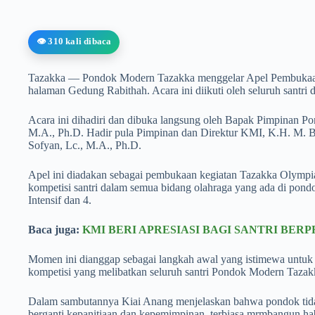
👁️ 310 kali dibaca
Tazakka — Pondok Modern Tazakka menggelar Apel Pembukaan 
halaman Gedung Rabithah. Acara ini diikuti oleh seluruh santri
Acara ini dihadiri dan dibuka langsung oleh Bapak Pimpinan 
M.A., Ph.D. Hadir pula Pimpinan dan Direktur KMI, K.H. M. Bi
Sofyan, Lc., M.A., Ph.D.
Apel ini diadakan sebagai pembukaan kegiatan Tazakka Olympia
kompetisi santri dalam semua bidang olahraga yang ada di pondok.
Intensif dan 4.
Baca juga:
KMI BERI APRESIASI BAGI SANTRI BERP
Momen ini dianggap sebagai langkah awal yang istimewa untuk 
kompetisi yang melibatkan seluruh santri Pondok Modern Tazak
Dalam sambutannya Kiai Anang menjelaskan bahwa pondok tidak p
berganti kepanitiaan dan kepemimpinan, terbiasa mrmbangun hab