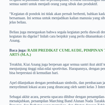
semua santri untuk menjadi orang yang sibuk dan produktif.
“Kegiatan di pondok ini tidak akan pernah berhenti, bahkan k
bersamaan. Ini semua untuk menjadikan kalian manusia yang sib
jelas beliau.
Beliau juga menegaskan bahwa segala kegiatan perlu diawali 
kegiatan itu digelar? Inilah cara berpikir yang perlu ditanamkan d
Anang.
Baca juga:
RAIH PREDIKAT CUMLAUDE, PIMPINAN
ARTS (M.A.)
Terakhir, Kiai Anang juga berpesan agar semua santri ikut aktif te
menjunjung tinggi nilai-nilai sportivitas. Harapannya, dengan pe
bisa berprestasi di kemudian hari.
Apel dilanjutkan dengan pembukaan simbolis, dan pembacaan janj
menyelimuti lokasi acara yang dirancang oleh santri kelas 3 Inten
Sebagai akhir acara, peserta upacara dihibur dengan penampila
menakjubkan, penampilan Marching Band Alunan Nada Tazakka y