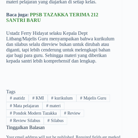
materi pelajaran yang diajarkan di setiap kelas.
Baca juga:
PPSB TAZAKKA TERIMA 212
SANTRI BARU
Ustadz Ferry Hidayat selaku Kepala Dept
Litbang/Majelis Guru menyampaikan bahwa kurikulum
dan silabus selalu direview bukan untuk dirubah atau
diganti, tapi lebih cenderung untuk melengkapi bahan
ajar bagi para guru. Sehingga materi yang diberikan
kepada santri lebih komprehensif dan lengkap.
Tags
#
asatidz
#
KMI
#
kurikulum
#
Majelis Guru
#
Mata pelajaran
#
materi
#
Pondok Modern Tazakka
#
Review
#
Review Silabus
#
Silabus
Tinggalkan Balasan
Your email address will not be published.
Required fields are marked