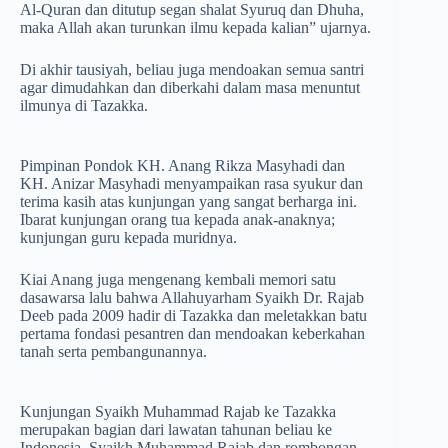
Al-Quran dan ditutup segan shalat Syuruq dan Dhuha,
maka Allah akan turunkan ilmu kepada kalian” ujarnya.
Di akhir tausiyah, beliau juga mendoakan semua santri
agar dimudahkan dan diberkahi dalam masa menuntut
ilmunya di Tazakka.
Pimpinan Pondok KH. Anang Rikza Masyhadi dan
KH. Anizar Masyhadi menyampaikan rasa syukur dan
terima kasih atas kunjungan yang sangat berharga ini.
Ibarat kunjungan orang tua kepada anak-anaknya;
kunjungan guru kepada muridnya.
Kiai Anang juga mengenang kembali memori satu
dasawarsa lalu bahwa Allahuyarham Syaikh Dr. Rajab
Deeb pada 2009 hadir di Tazakka dan meletakkan batu
pertama fondasi pesantren dan mendoakan keberkahan
tanah serta pembangunannya.
Kunjungan Syaikh Muhammad Rajab ke Tazakka
merupakan bagian dari lawatan tahunan beliau ke
Indonesia. Syaikh Muhammad Rajab dan rombongan