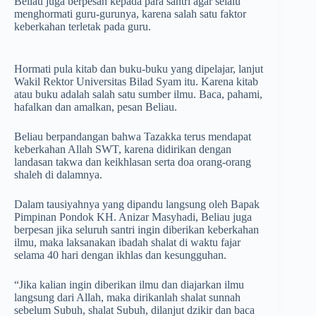
Beliau juga berpesan kepada para santri agar selalu
menghormati guru-gurunya, karena salah satu faktor
keberkahan terletak pada guru.
Hormati pula kitab dan buku-buku yang dipelajar, lanjut
Wakil Rektor Universitas Bilad Syam itu. Karena kitab
atau buku adalah salah satu sumber ilmu. Baca, pahami,
hafalkan dan amalkan, pesan Beliau.
Beliau berpandangan bahwa Tazakka terus mendapat
keberkahan Allah SWT, karena didirikan dengan
landasan takwa dan keikhlasan serta doa orang-orang
shaleh di dalamnya.
Dalam tausiyahnya yang dipandu langsung oleh Bapak
Pimpinan Pondok KH. Anizar Masyhadi, Beliau juga
berpesan jika seluruh santri ingin diberikan keberkahan
ilmu, maka laksanakan ibadah shalat di waktu fajar
selama 40 hari dengan ikhlas dan kesungguhan.
“Jika kalian ingin diberikan ilmu dan diajarkan ilmu
langsung dari Allah, maka dirikanlah shalat sunnah
sebelum Subuh, shalat Subuh, dilanjut dzikir dan baca