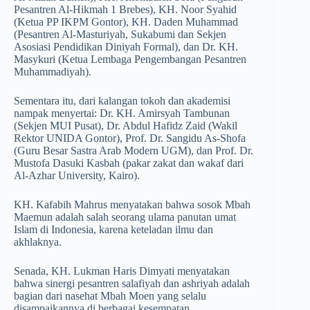
Pesantren Al-Hikmah 1 Brebes), KH. Noor Syahid
(Ketua PP IKPM Gontor), KH. Daden Muhammad
(Pesantren Al-Masturiyah, Sukabumi dan Sekjen
Asosiasi Pendidikan Diniyah Formal), dan Dr. KH.
Masykuri (Ketua Lembaga Pengembangan Pesantren
Muhammadiyah).
Sementara itu, dari kalangan tokoh dan akademisi
nampak menyertai: Dr. KH. Amirsyah Tambunan
(Sekjen MUI Pusat), Dr. Abdul Hafidz Zaid (Wakil
Rektor UNIDA Gontor), Prof. Dr. Sangidu As-Shofa
(Guru Besar Sastra Arab Modern UGM), dan Prof. Dr.
Mustofa Dasuki Kasbah (pakar zakat dan wakaf dari
Al-Azhar University, Kairo).
KH. Kafabih Mahrus menyatakan bahwa sosok Mbah
Maemun adalah salah seorang ulama panutan umat
Islam di Indonesia, karena keteladan ilmu dan
akhlaknya.
Senada, KH. Lukman Haris Dimyati menyatakan
bahwa sinergi pesantren salafiyah dan ashriyah adalah
bagian dari nasehat Mbah Moen yang selalu
disampaikannya di berbagai kesempatan.