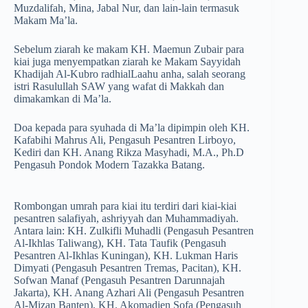
Muzdalifah, Mina, Jabal Nur, dan lain-lain termasuk
Makam Ma’la.
Sebelum ziarah ke makam KH. Maemun Zubair para
kiai juga menyempatkan ziarah ke Makam Sayyidah
Khadijah Al-Kubro radhialLaahu anha, salah seorang
istri Rasulullah SAW yang wafat di Makkah dan
dimakamkan di Ma’la.
Doa kepada para syuhada di Ma’la dipimpin oleh KH.
Kafabihi Mahrus Ali, Pengasuh Pesantren Lirboyo,
Kediri dan KH. Anang Rikza Masyhadi, M.A., Ph.D
Pengasuh Pondok Modern Tazakka Batang.
Rombongan umrah para kiai itu terdiri dari kiai-kiai
pesantren salafiyah, ashriyyah dan Muhammadiyah.
Antara lain: KH. Zulkifli Muhadli (Pengasuh Pesantren
Al-Ikhlas Taliwang), KH. Tata Taufik (Pengasuh
Pesantren Al-Ikhlas Kuningan), KH. Lukman Haris
Dimyati (Pengasuh Pesantren Tremas, Pacitan), KH.
Sofwan Manaf (Pengasuh Pesantren Darunnajah
Jakarta), KH. Anang Azhari Ali (Pengasuh Pesantren
Al-Mizan Banten), KH. Akomadien Sofa (Pengasuh