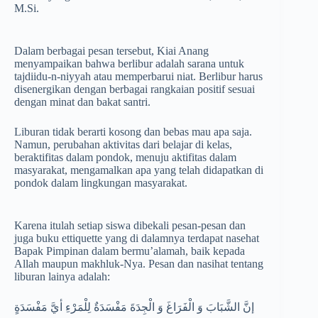
M.Si.
Dalam berbagai pesan tersebut, Kiai Anang
menyampaikan bahwa berlibur adalah sarana untuk
tajdiidu-n-niyyah atau memperbarui niat. Berlibur harus
disenergikan dengan berbagai rangkaian positif sesuai
dengan minat dan bakat santri.
Liburan tidak berarti kosong dan bebas mau apa saja.
Namun, perubahan aktivitas dari belajar di kelas,
beraktifitas dalam pondok, menuju aktifitas dalam
masyarakat, mengamalkan apa yang telah didapatkan di
pondok dalam lingkungan masyarakat.
Karena itulah setiap siswa dibekali pesan-pesan dan
juga buku ettiquette yang di dalamnya terdapat nasehat
Bapak Pimpinan dalam bermu’alamah, baik kepada
Allah maupun makhluk-Nya. Pesan dan nasihat tentang
liburan lainya adalah:
ﺇﻥَّ ﺍﻟﺸَّﺒَﺎﺏَ ﻭَ ﺍﻟْﻔَﺮَﺍﻍَ ﻭَ ﺍﻟْﺠِﺪَﺓَ ﻣَﻔْﺴَﺪَﺓٌ ﻟِﻠْﻤَﺮْﺀِ ﺃﻱَّ ﻣَﻔْﺴَﺪَﺓٍ