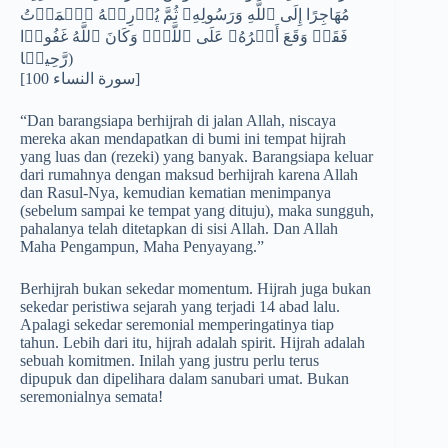
مُهَاجِرًا إِلَى ٱللَّهِ وَرَسُولِهِۦ ثُمَّ یُدۡرِكۡهُ ٱلۡمَوۡتُ
فَقَدۡ وَقَعَ أَجۡرُهُۥ عَلَى ٱللَّهِۗ وَكَانَ ٱللَّهُ غَفُورࣰا
رَّحِیمࣰا)
[سورة النساء 100]
“Dan barangsiapa berhijrah di jalan Allah, niscaya
mereka akan mendapatkan di bumi ini tempat hijrah
yang luas dan (rezeki) yang banyak. Barangsiapa keluar
dari rumahnya dengan maksud berhijrah karena Allah
dan Rasul-Nya, kemudian kematian menimpanya
(sebelum sampai ke tempat yang dituju), maka sungguh,
pahalanya telah ditetapkan di sisi Allah. Dan Allah
Maha Pengampun, Maha Penyayang.”
Berhijrah bukan sekedar momentum. Hijrah juga bukan
sekedar peristiwa sejarah yang terjadi 14 abad lalu.
Apalagi sekedar seremonial memperingatinya tiap
tahun. Lebih dari itu, hijrah adalah spirit. Hijrah adalah
sebuah komitmen. Inilah yang justru perlu terus
dipupuk dan dipelihara dalam sanubari umat. Bukan
seremonialnya semata!