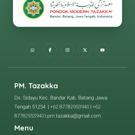
PM. Tazakka
Ds. Sidayu Kec. Bandar Kab. Batang Jawa
Tengah 51254 |
+62 87782953940
|
+62
87782953940
| pm.tazakka@gmail.com
Menu