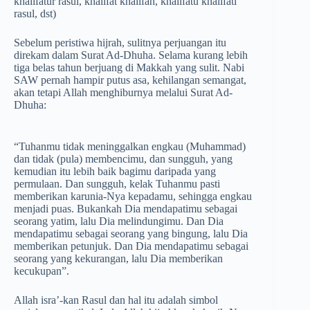
khalifatur rasul, khalifat khalifah, khalifatu khalifati
rasul, dst)
Sebelum peristiwa hijrah, sulitnya perjuangan itu
direkam dalam Surat Ad-Dhuha. Selama kurang lebih
tiga belas tahun berjuang di Makkah yang sulit. Nabi
SAW pernah hampir putus asa, kehilangan semangat,
akan tetapi Allah menghiburnya melalui Surat Ad-
Dhuha:
“Tuhanmu tidak meninggalkan engkau (Muhammad)
dan tidak (pula) membencimu, dan sungguh, yang
kemudian itu lebih baik bagimu daripada yang
permulaan. Dan sungguh, kelak Tuhanmu pasti
memberikan karunia-Nya kepadamu, sehingga engkau
menjadi puas. Bukankah Dia mendapatimu sebagai
seorang yatim, lalu Dia melindungimu. Dan Dia
mendapatimu sebagai seorang yang bingung, lalu Dia
memberikan petunjuk. Dan Dia mendapatimu sebagai
seorang yang kekurangan, lalu Dia memberikan
kecukupan”.
Allah isra’-kan Rasul dan hal itu adalah simbol