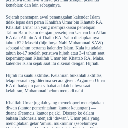
kenabian; dan lain sebagainya.
Sejarah penetapan awal penanggalan kalender Islam
tidak lepas dari peran Khalifah Umar bin Khattab RA.
Khalifah Umar-lah yang memprakarsai penetapan
Tahun Baru Islam dengan persetujuan Usman bin Affan
RA dan Ali bin Abi Thalib RA. Yaitu ditetapkannya
tahun 622 Masehi (hijrahnya Nabi Muhammad SAW)
sebagai tahun pertama kalender Islam. Kala itu adalah
tahun ke-17 setelah peristiwa hijrah atau 3-4 tahun saat
kepemimpinan Khalifah Umar bin Khattab RA. Maka,
kalender Islam sejak saat itu dikenal dengan Hijriah.
Hijrah itu suatu aktifitas. Kelahiran bukanlah aktifitas,
tetapi sesuatu yg diterima secara given. Argumen Umar
RA di hadapan para sahabat adalah bahwa saat
kelahiran, Muhammad belum menjadi nabi.
Khalifah Umar jugalah yang memelopori menciptakan
diwan (kantor pemerintahan; kantor keuangan) —
duane (Perancis, kantor pajak). Diserap ke dalam
bahasa Indonesia menjadi ‘dewan’. Umar pula yang
menciptakan gelar ‘amirul mukminin’ (sebelumnya