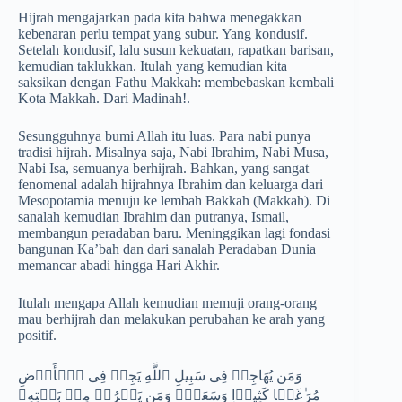
Hijrah mengajarkan pada kita bahwa menegakkan
kebenaran perlu tempat yang subur. Yang kondusif.
Setelah kondusif, lalu susun kekuatan, rapatkan barisan,
kemudian taklukkan. Itulah yang kemudian kita
saksikan dengan Fathu Makkah: membebaskan kembali
Kota Makkah. Dari Madinah!.
Sesungguhnya bumi Allah itu luas. Para nabi punya
tradisi hijrah. Misalnya saja, Nabi Ibrahim, Nabi Musa,
Nabi Isa, semuanya berhijrah. Bahkan, yang sangat
fenomenal adalah hijrahnya Ibrahim dan keluarga dari
Mesopotamia menuju ke lembah Bakkah (Makkah). Di
sanalah kemudian Ibrahim dan putranya, Ismail,
membangun peradaban baru. Meninggikan lagi fondasi
bangunan Ka’bah dan dari sanalah Peradaban Dunia
memancar abadi hingga Hari Akhir.
Itulah mengapa Allah kemudian memuji orang-orang
mau berhijrah dan melakukan perubahan ke arah yang
positif.
وَمَن یُهَاجِرۡ فِی سَبِیلِ ٱللَّهِ یَجِدۡ فِی ٱلۡأَرۡضِ
مُرَ ٰ⁠غَمࣰا كَثِیرࣰا وَسَعَةࣰۚ وَمَن یَخۡرُجۡ مِنۢ بَیۡتِهِۦ