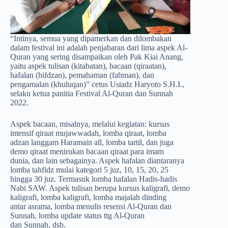
“Intinya, semua yang dipamerkan dan dilombakan
dalam festival ini adalah penjabaran dari lima aspek Al-
Quran yang sering disampaikan oleh Pak Kiai Anang,
yaitu aspek tulisan (kitabatan), bacaan (qiraatan),
hafalan (hifdzan), pemahaman (fahman), dan
pengamalan (khuluqan)” cetus Ustadz Haryoto S.H.I.,
selaku ketua panitia Festival Al-Quran dan Sunnah
2022.
Aspek bacaan, misalnya, melalui kegiatan: kursus
intensif qiraat mujawwadah, lomba qiraat, lomba
adzan langgam Haramain all, lomba tartil, dan juga
demo qiraat menirukan bacaan qiraat para imam
dunia, dan lain sebagainya. Aspek hafalan diantaranya
lomba tahfidz mulai kategori 5 juz, 10, 15, 20, 25
hingga 30 juz. Termasuk lomba hafalan Hadis-hadis
Nabi SAW. Aspek tulisan berupa kursus kaligrafi, demo
kaligrafi, lomba kaligrafi, lomba majalah dinding
antar asrama, lomba menulis resensi Al-Quran dan
Sunnah, lomba update status ttg Al-Quran
dan Sunnah, dsb.