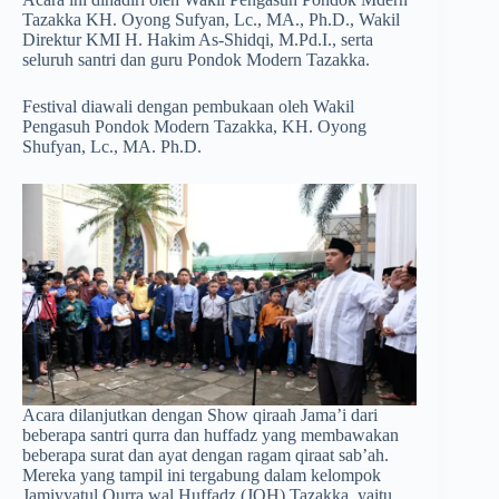
Tazakka KH. Oyong Sufyan, Lc., MA., Ph.D., Wakil
Direktur KMI H. Hakim As-Shidqi, M.Pd.I., serta
seluruh santri dan guru Pondok Modern Tazakka.
Festival diawali dengan pembukaan oleh Wakil
Pengasuh Pondok Modern Tazakka, KH. Oyong
Shufyan, Lc., MA. Ph.D.
Acara dilanjutkan dengan Show qiraah Jama’i dari
beberapa santri qurra dan huffadz yang membawakan
beberapa surat dan ayat dengan ragam qiraat sab’ah.
Mereka yang tampil ini tergabung dalam kelompok
Jamiyyatul Qurra wal Huffadz (JQH) Tazakka, yaitu