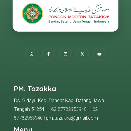
PM. Tazakka
Ds. Sidayu Kec. Bandar Kab. Batang Jawa
Tengah 51254 |
+62 87782953940
|
+62
87782953940
| pm.tazakka@gmail.com
Menu