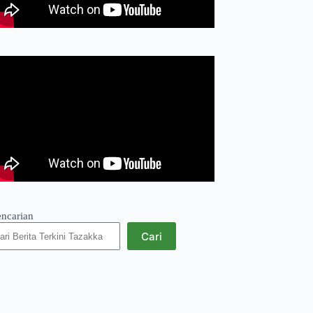
encarian
Cari