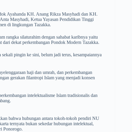
ondok Ayahanda KH. Anang Rikza Masyhadi dan KH.
Anta Masyhadi, Ketua Yayasan Pendidikan Tinggi
men di lingkungan Tazakka.
 rangka silaturahim dengan sahabat karibnya yaitu
t dari dekat perkembangan Pondok Modern Tazakka.
 sekali pingin ke sini, belum jadi terus, kesampaiannya
r penyelenggaraan haji dan umrah, dan perkembangan
gan gerakan filantropi Islam yang menjadi konsen
rkembangan intelektualisme Islam tradisionalis dan
mbang.
jukkan bahwa hubungan antara tokoh-tokoh pendiri NU
a ternyata bukan sekedar hubungan intelektual,
ri Ponorogo.