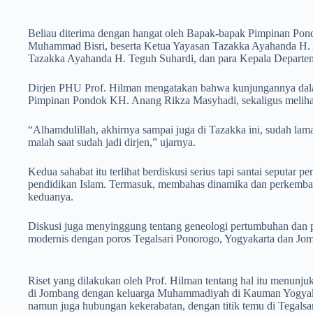
Beliau diterima dengan hangat oleh Bapak-bapak Pimpinan P
Muhammad Bisri, beserta Ketua Yayasan Tazakka Ayahanda H. 
Tazakka Ayahanda H. Teguh Suhardi, dan para Kepala Departe
Dirjen PHU Prof. Hilman mengatakan bahwa kunjungannya dalam
Pimpinan Pondok KH. Anang Rikza Masyhadi, sekaligus meliha
“Alhamdulillah, akhirnya sampai juga di Tazakka ini, sudah lama
malah saat sudah jadi dirjen,” ujarnya.
Kedua sahabat itu terlihat berdiskusi serius tapi santai seputa
pendidikan Islam. Termasuk, membahas dinamika dan perkemban
keduanya.
Diskusi juga menyinggung tentang geneologi pertumbuhan dan pe
modernis dengan poros Tegalsari Ponorogo, Yogyakarta dan Jo
Riset yang dilakukan oleh Prof. Hilman tentang hal itu menun
di Jombang dengan keluarga Muhammadiyah di Kauman Yogyakart
namun juga hubungan kekerabatan, dengan titik temu di Tegalsa