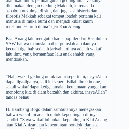
dialihkan untuk pembangunan gedung ini. “Makanya
dinamakan dengan Gedung Makkah, karena ada
asbabun nuzulnya di situ, dan juga sisi historis dan
filosofis Makkah sebagai tempat ibadah pertama kali
manusia di muka bumi dan menjadi kiblat kaum
muslimin seluruh dunia” ujar Kiai Anang.
Kiai Anang lalu mengutip hadis populer dari Rasulullah
SAW bahwa manusia mati terputuslah amalannya
kecuali tiga hal: sedelah jariyah artinya adalah wakaf;
lalu ilmu yang bermanfaat; lalu anak shaleh yang
mendoakan.
“Nah, wakaf gedung untuk santri seperti ini, insyaAllah
dapat tiga-tiganya, jadi ini seperti istilah three in one,
sekali wakaf dapat ketiga amalan keutamaan yang akan
menolong kita di alam barzakh dan akhirat, insyaAllah”
tandas beliau.
H. Bambang Bogo dalam sambutannya menegaskan
bahwa wakaf ini adalah untuk kepentingan dirinya
sendiri. “Saya wakaf ini bukan kepentingan Kiai Anang
atau Kiai Anizar atau kepentingan pondok, dari sisi