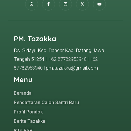
PM. Tazakka
Ds. Sidayu Kec. Bandar Kab. Batang Jawa
Tengah 51254 |
+62 87782953940
|
+62
87782953940
| pm.tazakka@gmail.com
Menu
Beranda
Pendaftaran Calon Santri Baru
Profil Pondok
Berita Tazakka
Info PSB