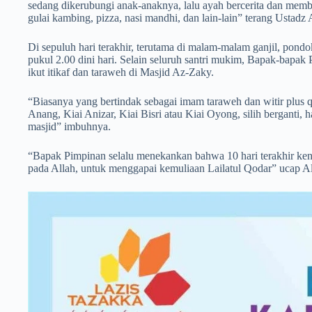
sedang dikerubungi anak-anaknya, lalu ayah bercerita dan member
gulai kambing, pizza, nasi mandhi, dan lain-lain” terang Ustadz
Di sepuluh hari terakhir, terutama di malam-malam ganjil, pond
pukul 2.00 dini hari. Selain seluruh santri mukim, Bapak-bapa
ikut itikaf dan taraweh di Masjid Az-Zaky.
“Biasanya yang bertindak sebagai imam taraweh dan witir plus 
Anang, Kiai Anizar, Kiai Bisri atau Kiai Oyong, silih berganti, 
masjid” imbuhnya.
“Bapak Pimpinan selalu menekankan bahwa 10 hari terakhir ken
pada Allah, untuk menggapai kemuliaan Lailatul Qodar” ucap A