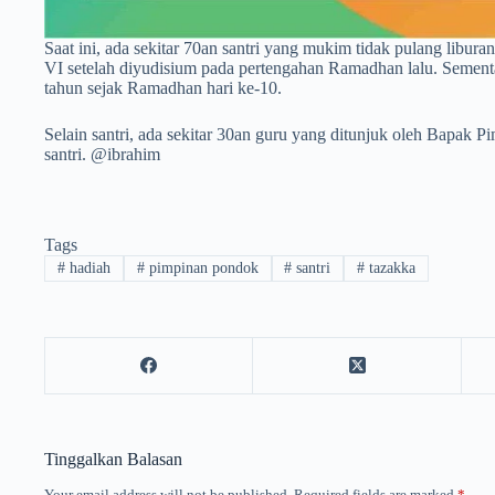
Saat ini, ada sekitar 70an santri yang mukim tidak pulang libura
VI setelah diyudisium pada pertengahan Ramadhan lalu. Sementara
tahun sejak Ramadhan hari ke-10.
Selain santri, ada sekitar 30an guru yang ditunjuk oleh Bapak
santri. @ibrahim
Tags
#
hadiah
#
pimpinan pondok
#
santri
#
tazakka
Tinggalkan Balasan
Your email address will not be published.
Required fields are marked
*