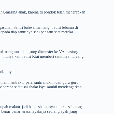
sing-masing anak, karena di pondok telah menerapkan
suhan Santri bahwa memang, tradisi lebaran di
ada tiap santrinya satu per satu saat mereka
tuk uang tunai langsung ditransfer ke VA masing-
, intinya kan tradisi Kiai memberi santrinya itu yang
atkannya.
inan mentraktir para santri mukim dan guru-guru
berapa saat usai shalat Isya sambil mendengarkan
gah malam, jadi habis shalat isya tadarus sebentar,
n benar-benar terasa layaknya seorang ayah yang