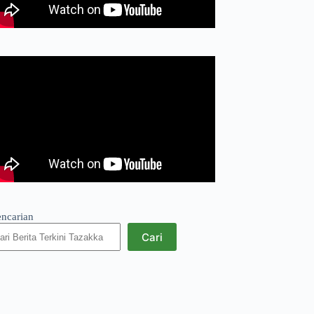
encarian
Cari