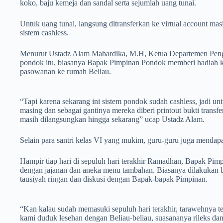
koko, baju kemeja dan sandal serta sejumlah uang tunai.
Untuk uang tunai, langsung ditransferkan ke virtual account ma
sistem cashless.
Menurut Ustadz Alam Mahardika, M.H, Ketua Departemen Penga
pondok itu, biasanya Bapak Pimpinan Pondok memberi hadiah kep
pasowanan ke rumah Beliau.
“Tapi karena sekarang ini sistem pondok sudah cashless, jadi un
masing dan sebagai gantinya mereka diberi printout bukti transfer
masih dilangsungkan hingga sekarang” ucap Ustadz Alam.
Selain para santri kelas VI yang mukim, guru-guru juga mendap
Hampir tiap hari di sepuluh hari terakhir Ramadhan, Bapak Pimp
dengan jajanan dan aneka menu tambahan. Biasanya dilakukan be
tausiyah ringan dan diskusi dengan Bapak-bapak Pimpinan.
“Kan kalau sudah memasuki sepuluh hari terakhir, tarawehnya ten
kami duduk lesehan dengan Beliau-beliau, suasananya rileks da