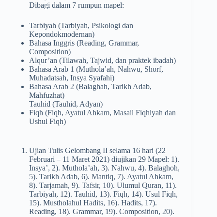
Dibagi dalam 7 rumpun mapel:
Tarbiyah (Tarbiyah, Psikologi dan
Kepondokmodernan)
Bahasa Inggris (Reading, Grammar,
Composition)
Alqur’an (Tilawah, Tajwid, dan praktek ibadah)
Bahasa Arab 1 (Muthola’ah, Nahwu, Shorf,
Muhadatsah, Insya Syafahi)
Bahasa Arab 2 (Balaghah, Tarikh Adab,
Mahfuzhat)
Tauhid (Tauhid, Adyan)
Fiqh (Fiqh, Ayatul Ahkam, Masail Fiqhiyah dan
Ushul Fiqh)
Ujian Tulis Gelombang II selama 16 hari (22
Februari – 11 Maret 2021) diujikan 29 Mapel: 1).
Insya’, 2). Muthola’ah, 3). Nahwu, 4). Balaghoh,
5). Tarikh Adab, 6). Mantiq, 7). Ayatul Ahkam,
8). Tarjamah, 9). Tafsir, 10). Ulumul Quran, 11).
Tarbiyah, 12). Tauhid, 13). Fiqh, 14). Usul Fiqh,
15). Mustholahul Hadits, 16). Hadits, 17).
Reading, 18). Grammar, 19). Composition, 20).