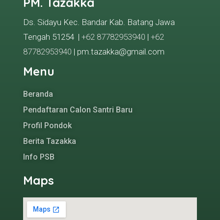
PM. Tazakka
Ds. Sidayu Kec. Bandar Kab. Batang Jawa
Tengah 51254 |
+62 87782953940
|
+62
87782953940
| pm.tazakka@gmail.com
Menu
Beranda
Pendaftaran Calon Santri Baru
Profil Pondok
Berita Tazakka
Info PSB
Maps