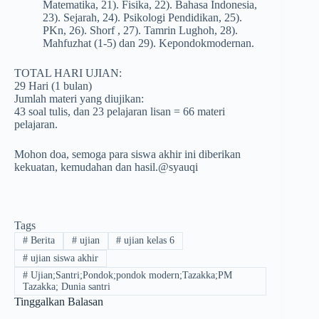
Matematika, 21). Fisika, 22). Bahasa Indonesia,
23). Sejarah, 24). Psikologi Pendidikan, 25).
PKn, 26). Shorf , 27). Tamrin Lughoh, 28).
Mahfuzhat (1-5) dan 29). Kepondokmodernan.
TOTAL HARI UJIAN:
29 Hari (1 bulan)
Jumlah materi yang diujikan:
43 soal tulis, dan 23 pelajaran lisan = 66 materi
pelajaran.
Mohon doa, semoga para siswa akhir ini diberikan
kekuatan, kemudahan dan hasil.@syauqi
Tags
#
Berita
#
ujian
#
ujian kelas 6
#
ujian siswa akhir
#
Ujian;Santri;Pondok;pondok modern;Tazakka;PM
Tazakka; Dunia santri
Tinggalkan Balasan