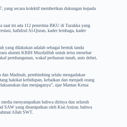
17, yang secara kolektif memberikan dukungan kepada
 saat ini ada 112 penerima BKU di Tazakka yang
restasi, hafidzul Al-Quran, kader lembaga, kader
h yang dilakukan adalah sebagai bentuk tanda
i para alumni KBIH Muzdalifah untuk terus menebar
kaf pembangunan, wakaf perluasan tanah, auto debet,
ah dan Madinah, pembimbing selalu mengadakan
ang hakikat kehidupan, kebaikan dan menjadi orang
 melaksanakan dan menjaganya”, ujar Mantan Ketua
m media menyampaikan bahwa dirinya dan seluruh
ad SAW yang disampaikan oleh Kiai Anizar, bahwa
 rahmat Allah SWT.