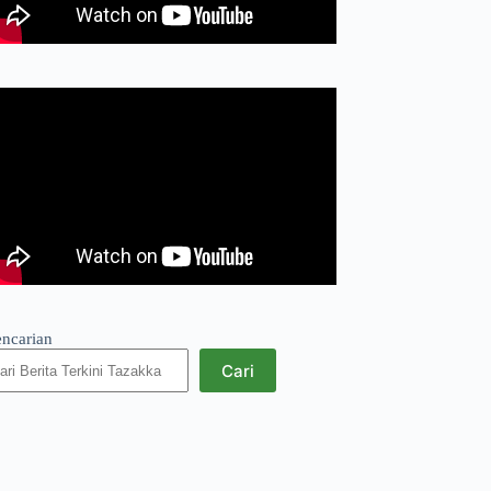
encarian
Cari