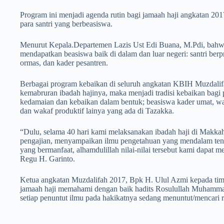
Program ini menjadi agenda rutin bagi jamaah haji angkatan 20
para santri yang berbeasiswa.
Menurut Kepala.Departemen Lazis Ust Edi Buana, M.Pdi, bahwa
mendapatkan beasiswa baik di dalam dan luar negeri: santri berp
ormas, dan kader pesantren.
Berbagai program kebaikan di seluruh angkatan KBIH Muzdalifa
kemabruran ibadah hajinya, maka menjadi tradisi kebaikan bag
kedamaian dan kebaikan dalam bentuk; beasiswa kader umat, wa
dan wakaf produktif lainya yang ada di Tazakka.
“Dulu, selama 40 hari kami melaksanakan ibadah haji di Makk
pengajian, menyampaikan ilmu pengetahuan yang mendalam tent
yang bermanfaat, alhamdulillah nilai-nilai tersebut kami dapat
Regu H. Garinto.
Ketua angkatan Muzdalifah 2017, Bpk H. Ulul Azmi kepada ti
jamaah haji memahami dengan baik hadits Rosulullah Muhamm
setiap penuntut ilmu pada hakikatnya sedang menuntut/mencari