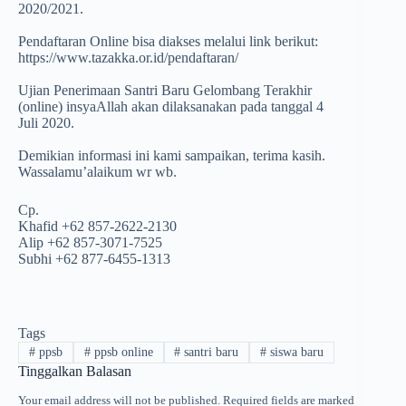
2020/2021.
Pendaftaran Online bisa diakses melalui link berikut:
https://www.tazakka.or.id/pendaftaran/
Ujian Penerimaan Santri Baru Gelombang Terakhir
(online) insyaAllah akan dilaksanakan pada tanggal 4
Juli 2020.
Demikian informasi ini kami sampaikan, terima kasih.
Wassalamu’alaikum wr wb.
Cp.
Khafid +62 857-2622-2130
Alip +62 857-3071-7525
Subhi +62 877-6455-1313
Tags
#
ppsb
#
ppsb online
#
santri baru
#
siswa baru
Tinggalkan Balasan
Your email address will not be published.
Required fields are marked