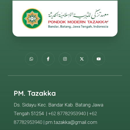
PM. Tazakka
Ds. Sidayu Kec. Bandar Kab. Batang Jawa
Tengah 51254 |
+62 87782953940
|
+62
87782953940
| pm.tazakka@gmail.com